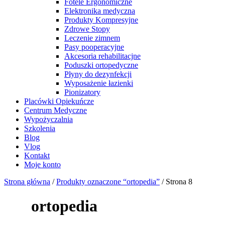
Fotele Ergonomiczne
Elektronika medyczna
Produkty Kompresyjne
Zdrowe Stopy
Leczenie zimnem
Pasy pooperacyjne
Akcesoria rehabilitacjne
Poduszki ortopedyczne
Płyny do dezynfekcji
Wyposażenie łazienki
Pionizatory
Placówki Opiekuńcze
Centrum Medyczne
Wypożyczalnia
Szkolenia
Blog
Vlog
Kontakt
Moje konto
Strona główna
/
Produkty oznaczone “ortopedia”
/ Strona 8
ortopedia