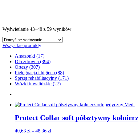
Wyświetlanie 43–48 z 59 wyników
Wszystkie produkty
Amazonki (17)
Dla zdrowia (394)
Ortezy (307)
Pielęgnacja i higiena (88)
Sprzęt rehabilitacyjny (171)
Wózki inwalidzkie (27)
Protect Collar soft półsztywny kołnie
Zakres
40,63
zł
–
48,36
zł
cen: