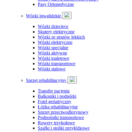
Pasy Ortopedyczne
Wózki inwalidzkie
Wózki dziecięce
Skutery elektryczne
Wózki ze stopów lekkich
Wózki elektryczne
Wózki specjalne
Wózki aktywne
Wózki toaletowe
Wózki transportowe
Wózki stalowe
Sprzęt rehabilitacyjny
Transfer pacjenta
Balkoniki i podpórki
Fotel geriatryczny
Łóżka rehabilitacyjne
Sprzęt przeciwodlezynowy
Podnośniki transportowe
Rowery trzykołowe
Szafki i stoliki przyłóżkowe