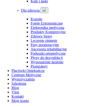
Kule i laski
Dla zdrowia
Krzesło
Fotele Ergonomiczne
Elektronika medyczna
Produkty Kompresyjne
Zdrowe Stopy
Leczenie zimnem
Pasy pooperacyjne
Akcesoria rehabilitacjne
Poduszki ortopedyczne
Płyny do dezynfekcji
Wyposażenie łazienki
Pionizatory
Placówki Opiekuńcze
Centrum Medyczne
Wypożyczalnia
Szkolenia
Blog
Vlog
Kontakt
Moje konto