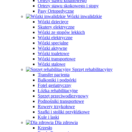
Ortezy stawu kolanowego
Ortezy stawu skokowego i stopy
Pasy Ortopedyczne
Wózki inwalidzkie
Wózki dziecięce
Skutery elektryczne
Wózki ze stopów lekkich
Wózki elektryczne
Wózki specjalne
Wózki aktywne
Wózki toaletowe
Wózki transportowe
Wózki stalowe
Sprzęt rehabilitacyjny
Transfer pacjenta
Balkoniki i podpórki
Fotel geriatryczny
Łóżka rehabilitacyjne
Sprzęt przeciwodlezynowy
Podnośniki transportowe
Rowery trzykołowe
Szafki i stoliki przyłóżkowe
Kule i laski
Dla zdrowia
Krzesło