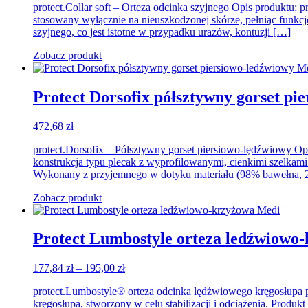
protect.Collar soft – Orteza odcinka szyjnego Opis produktu: pr
od
stosowany wyłącznie na nieuszkodzonej skórze, pełniąc funkcję 
40,63 zł
szyjnego, co jest istotne w przypadku urazów, kontuzji […]
do
48,36 zł
Zobacz produkt
Protect Dorsofix półsztywny gorset p
472,68
zł
protect.Dorsofix – Półsztywny gorset piersiowo-lędźwiowy Opi
konstrukcja typu plecak z wyprofilowanymi, cienkimi szelkami 
Wykonany z przyjemnego w dotyku materiału (98% bawełna, 2
Zobacz produkt
Protect Lumbostyle orteza ledźwiowo
Zakres
177,84
zł
–
195,00
zł
cen:
protect.Lumbostyle® orteza odcinka lędźwiowego kręgosłupa 
od
kręgosłupa, stworzony w celu stabilizacji i odciążenia. Produ
177,84 zł