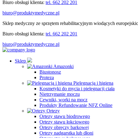
Biuro obsługi klienta:
tel. 662 202 201
biuro@produktymedyczne.pl
Sklep medyczny ze sprzętem rehabilitacyjnym wiodących europejski
Biuro obsługi klienta:
tel. 662 202 201
biuro@produktymedyczne.pl
Sklep
Amazonki
Biustonosz
Proteza
Pielęgnacja i higiena
Kosmetyki do mycia i pielęgnacji ciała
Nietrzymanie moczu
Cewniki, worki na mocz
Produkty Refundowanie NFZ Online
Ortezy
Ortezy stawu biodrowego
Ortezy stawu łokciowego
Ortezy obręczy barkowej
Ortezy nadgarstka lub dłoni