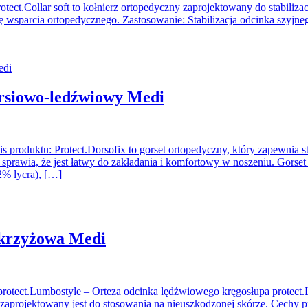
otect.Collar soft to kołnierz ortopedyczny zaprojektowany do stabiliza
wsparcia ortopedycznego. Zastosowanie: Stabilizacja odcinka szyjnego:
iersiowo-ledźwiowy Medi
s produktu: Protect.Dorsofix to gorset ortopedyczny, który zapewnia s
sprawia, że jest łatwy do zakładania i komfortowy w noszeniu. Gorset w
% lycra), […]
-krzyżowa Medi
protect.Lumbostyle – Orteza odcinka lędźwiowego kręgosłupa protect
kt zaprojektowany jest do stosowania na nieuszkodzonej skórze. Cechy 