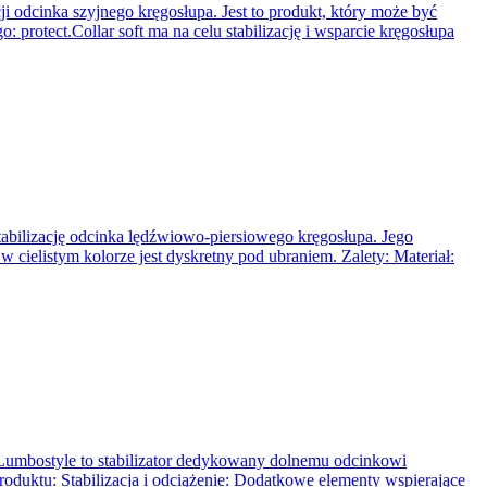
cji odcinka szyjnego kręgosłupa. Jest to produkt, który może być
 protect.Collar soft ma na celu stabilizację i wsparcie kręgosłupa
tabilizację odcinka lędźwiowo-piersiowego kręgosłupa. Jego
 cielistym kolorze jest dyskretny pod ubraniem. Zalety: Materiał:
.Lumbostyle to stabilizator dedykowany dolnemu odcinkowi
produktu: Stabilizacja i odciążenie: Dodatkowe elementy wspierające