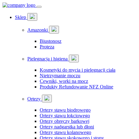
Sklep
Amazonki
Biustonosz
Proteza
Pielęgnacja i higiena
Kosmetyki do mycia i pielęgnacji ciała
Nietrzymanie moczu
Cewniki, worki na mocz
Produkty Refundowanie NFZ Online
Ortezy
Ortezy stawu biodrowego
Ortezy stawu łokciowego
Ortezy obręczy barkowej
Ortezy nadgarstka lub dłoni
Ortezy stawu kolanowego
Ortezy stawu skokowego i stopy