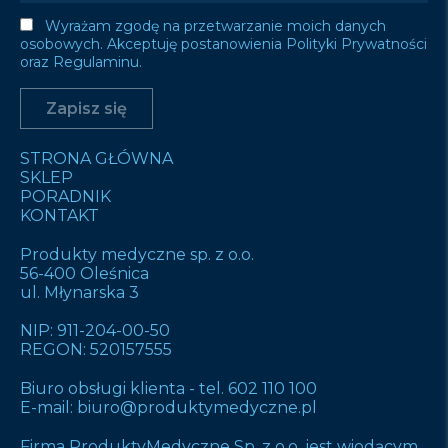
Wyrażam zgodę na przetwarzanie moich danych
osobowych. Akceptuję postanowienia Polityki Prywatności
oraz Regulaminu.
STRONA GŁÓWNA
SKLEP
PORADNIK
KONTAKT
Produkty medyczne sp. z o.o.
56-400 Oleśnica
ul. Młynarska 3
NIP: 911-204-00-50
REGON: 520157555
Biuro obsługi klienta -
tel. 602 110 100
E-mail:
biuro@produktymedyczne.pl
Firma ProduktyMedyczne Sp. z o.o. jest wiodącym