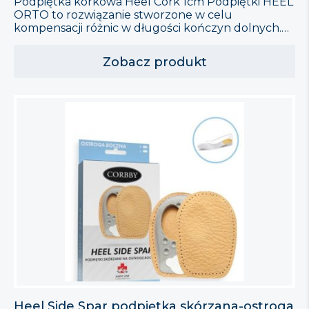
Podpiętka korkowa Heel Cork 1cm Podpiętki HEEL
ORTO to rozwiązanie stworzone w celu
kompensacji różnic w długości kończyn dolnych.
Zapewniają skuteczne uniesienie pięty i śródstopia
krótszej nogi, amortyzując wstrząsy oraz odciążając
Zobacz produkt
stawy i ścięgna. Produkt odpowiedni do każdego
rodzaju zakrytego obuwia. Właściwości: Korekta
nierówności: wyrównują różnicę długości kończyn
dolnych. Amortyzacja: redukują wstrząsy
powstające podczas chodzenia. […]
Heel Side Spar podpiętka skórzana-ostroga