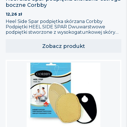
boczne Corbby
12,26
zł
Heel Side Spar podpiętka skórzana Corbby
Podpiętki HEEL SIDE SPAR Dwuwarstwowe
podpiętki stworzone z wysokogatunkowej skóry
naturalnej i pianki lateksowej, specjalnie
zaprojektowane z myślą o osobach cierpiących na
Zobacz produkt
ostrogi kości piętowych. Wyjmowany krążek w
bocznej części podpiętki zapobiega
bezpośredniemu kontaktowi bolesnego miejsca z
obuwiem, łagodząc ból i dyskomfort. Właściwości:
Zalecane przy tworzących się i już […]