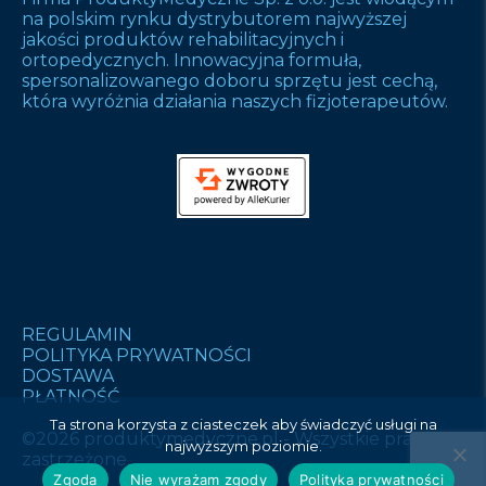
na polskim rynku dystrybutorem najwyższej
jakości produktów rehabilitacyjnych i
ortopedycznych. Innowacyjna formuła,
spersonalizowanego doboru sprzętu jest cechą,
która wyróżnia działania naszych fizjoterapeutów.
REGULAMIN
POLITYKA PRYWATNOŚCI
DOSTAWA
PŁATNOŚĆ
Ta strona korzysta z ciasteczek aby świadczyć usługi na
©2026 produktymedyczne.pl - Wszystkie prawa
najwyższym poziomie.
zastrzeżone.
Zgoda
Nie wyrażam zgody
Polityka prywatności