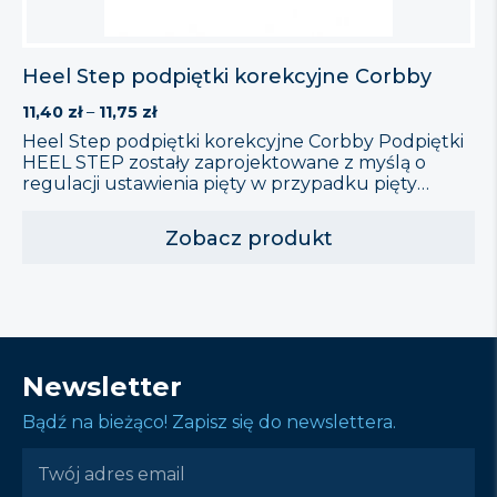
Heel Step podpiętki korekcyjne Corbby
Zakres
11,40
zł
–
11,75
zł
cen:
Heel Step podpiętki korekcyjne Corbby Podpiętki
od
HEEL STEP zostały zaprojektowane z myślą o
11,40 zł
regulacji ustawienia pięty w przypadku pięty
do
koślawej lub szpotawej. Skutecznie zapobiegają
11,75 zł
nadmiernemu ścinaniu obcasów oraz
Zobacz produkt
wykrzywianiu obuwia, jednocześnie zapewniając
komfort i stabilizację podczas chodzenia.
Właściwości: Regulacja ustawienia pięty: skuteczne
wsparcie przy pięcie koślawej lub szpotawej.
Ochrona obuwia: zapobiegają nadmiernemu
ścinaniu obcasów i […]
Newsletter
Bądź na bieżąco! Zapisz się do newslettera.