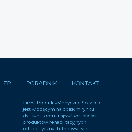
KLEP
PORADNIK
KONTAKT
Firma ProduktyMedyczne Sp. z o.o.
jest wiodącym na polskim rynku
dystrybutorem najwyższej jakości
produktów rehabilitacyjnych i
ortopedycznych. Innowacyjna