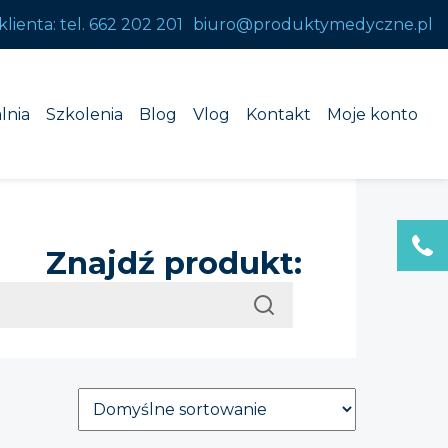
klienta:
tel. 662 202 201
biuro@produktymedyczne.pl
lnia
Szkolenia
Blog
Vlog
Kontakt
Moje konto
Znajdź produkt: