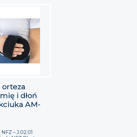
 orteza
mię i dłoń
 kciuka AM-
NFZ – J.02.01