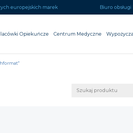
cych europejskich marek
Biuro obsługi 
lacówki Opiekuńcze
Centrum Medyczne
Wypożycza
ehformat”