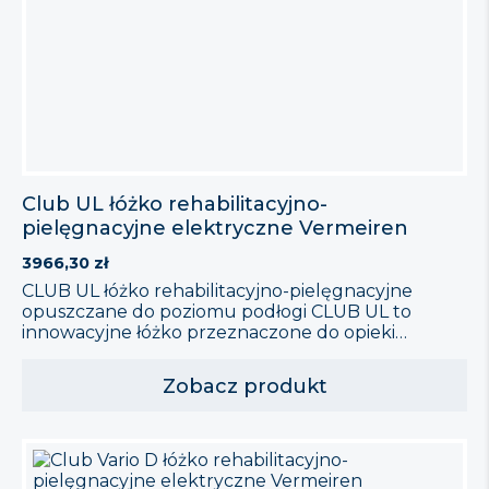
Club UL łóżko rehabilitacyjno-
pielęgnacyjne elektryczne Vermeiren
3966,30
zł
CLUB UL łóżko rehabilitacyjno-pielęgnacyjne
opuszczane do poziomu podłogi CLUB UL to
innowacyjne łóżko przeznaczone do opieki
domowej, które oferuje możliwość regulacji
wysokości aż do poziomu podłogi. Dzięki temu jest
Zobacz produkt
idealnym rozwiązaniem dla osób o niskim wzroście
oraz pacjentów cierpiących na chorobę
Alzheimera, które mogą nie być świadome ryzyka
upadku podczas wstawania z łóżka. Cechy
Produktu […]