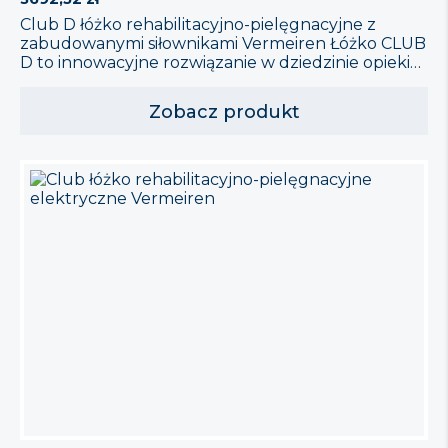
Club D łóżko rehabilitacyjno-pielęgnacyjne z
zabudowanymi siłownikami Vermeiren Łóżko CLUB
D to innowacyjne rozwiązanie w dziedzinie opieki
zdrowotnej, zaprojektowane z myślą o potrzebach
pacjentów oraz ich opiekunów. Łóżko łączy w sobie
Zobacz produkt
komfort, łatwość użytkowania oraz
bezpieczeństwo, co czyni je idealnym wyborem do
długoterminowej opieki domowej. Cechy
Produktu Elektrycznie regulowane: Dzięki
łatwemu w użyciu pilotowi, użytkownik […]