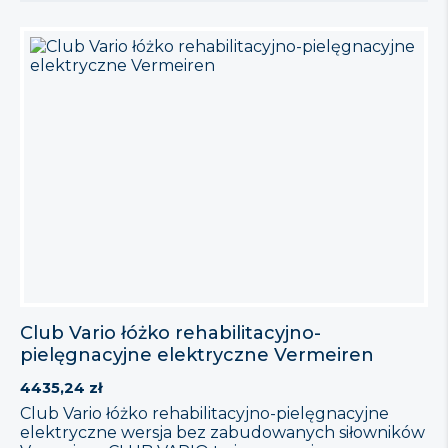
wymagających wsparcia w codziennej opiece.
Sterowane pilotem, jest idealnym rozwiązaniem do
pielęgnacji domowej. Opis Produktu Producent,
firma VERMEIREN, starannie dostosował ten model
do sugestii i opinii zarówno […]
Club Vario łóżko rehabilitacyjno-
pielęgnacyjne elektryczne Vermeiren
4435,24
zł
Club Vario łóżko rehabilitacyjno-pielęgnacyjne
elektryczne wersja bez zabudowanych siłowników