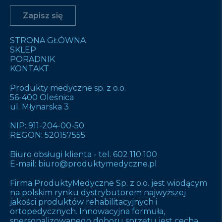
STRONA GŁÓWNA
SKLEP
PORADNIK
KONTAKT
Produkty medyczne sp. z o.o.
56-400 Oleśnica
ul. Młynarska 3
NIP: 911-204-00-50
REGON: 520157555
Biuro obsługi klienta -
tel. 602 110 100
E-mail:
biuro@produktymedyczne.pl
Firma ProduktyMedyczne Sp. z o.o. jest wiodącym
na polskim rynku dystrybutorem najwyższej
jakości produktów rehabilitacyjnych i
ortopedycznych. Innowacyjna formuła,
spersonalizowanego doboru sprzętu jest cechą,