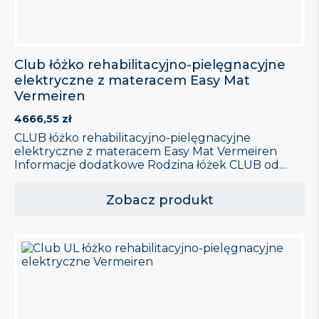
Club łóżko rehabilitacyjno-pielęgnacyjne
elektryczne z materacem Easy Mat
Vermeiren
4666,55
zł
CLUB łóżko rehabilitacyjno-pielęgnacyjne
elektryczne z materacem Easy Mat Vermeiren
Informacje dodatkowe Rodzina łóżek CLUB od
firmy VERMEIREN została starannie
zaprojektowana, aby sprostać potrzebom zarówno
Zobacz produkt
pacjentów, jak i ich opiekunów. Oto kluczowe
cechy, które czynią to łóżko wyjątkowym:
Elektryczna regulacja: Umożliwia wszechstronną
adaptację dzięki sterowaniu pilotem, co zwiększa
komfort i wygodę użytkowania. Funkcja
antytrendelenburga: Zapewnia bezpieczeństwo
[…]