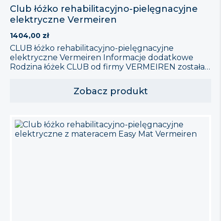
Club łóżko rehabilitacyjno-pielęgnacyjne
elektryczne Vermeiren
1404,00
zł
CLUB łóżko rehabilitacyjno-pielęgnacyjne
elektryczne Vermeiren Informacje dodatkowe
Rodzina łóżek CLUB od firmy VERMEIREN została
starannie zaprojektowana, aby sprostać
potrzebom zarówno pacjentów, jak i ich
Zobacz produkt
opiekunów. Oto kluczowe cechy, które czynią to
łóżko wyjątkowym: Elektryczna regulacja:
Umożliwia wszechstronną adaptację dzięki
sterowaniu pilotem, co zwiększa komfort i wygodę
użytkowania. Funkcja antytrendelenburga:
Zapewnia bezpieczeństwo poprzez odpowiednie
ustawienie pozycji […]