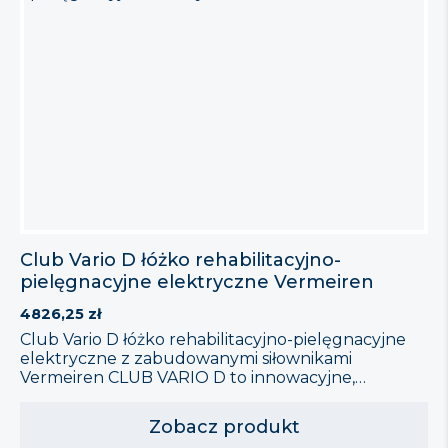
Club Vario D łóżko rehabilitacyjno-
pielęgnacyjne elektryczne Vermeiren
4826,25
zł
Club Vario D łóżko rehabilitacyjno-pielęgnacyjne
elektryczne z zabudowanymi siłownikami
Vermeiren CLUB VARIO D to innowacyjne,
dwupoziomowe łóżko rehabilitacyjno-
pielęgnacyjne, które zostało zaprojektowane z
Zobacz produkt
myślą o komforcie i potrzebach pacjentów