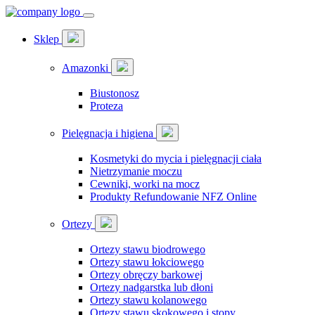
Sklep
Amazonki
Biustonosz
Proteza
Pielęgnacja i higiena
Kosmetyki do mycia i pielęgnacji ciała
Nietrzymanie moczu
Cewniki, worki na mocz
Produkty Refundowanie NFZ Online
Ortezy
Ortezy stawu biodrowego
Ortezy stawu łokciowego
Ortezy obręczy barkowej
Ortezy nadgarstka lub dłoni
Ortezy stawu kolanowego
Ortezy stawu skokowego i stopy