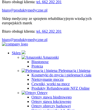
Biuro obsługi klienta:
tel. 662 202 201
biuro@produktymedyczne.pl
Sklep medyczny ze sprzętem rehabilitacyjnym wiodących
europejskich marek
Biuro obsługi klienta:
tel. 662 202 201
biuro@produktymedyczne.pl
Sklep
Amazonki
Biustonosz
Proteza
Pielęgnacja i higiena
Kosmetyki do mycia i pielęgnacji ciała
Nietrzymanie moczu
Cewniki, worki na mocz
Produkty Refundowanie NFZ Online
Ortezy
Ortezy stawu biodrowego
Ortezy stawu łokciowego
Ortezy obręczy barkowej