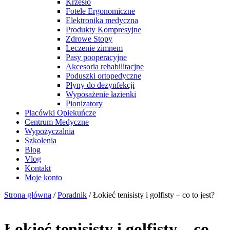
Krzesło
Fotele Ergonomiczne
Elektronika medyczna
Produkty Kompresyjne
Zdrowe Stopy
Leczenie zimnem
Pasy pooperacyjne
Akcesoria rehabilitacjne
Poduszki ortopedyczne
Płyny do dezynfekcji
Wyposażenie łazienki
Pionizatory
Placówki Opiekuńcze
Centrum Medyczne
Wypożyczalnia
Szkolenia
Blog
Vlog
Kontakt
Moje konto
Strona główna
/
Poradnik
/
Łokieć tenisisty i golfisty – co to jest?
Łokieć tenisisty i golfisty – co