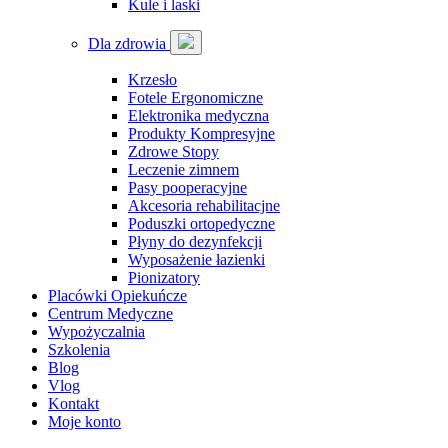
Kule i laski
Dla zdrowia
Krzesło
Fotele Ergonomiczne
Elektronika medyczna
Produkty Kompresyjne
Zdrowe Stopy
Leczenie zimnem
Pasy pooperacyjne
Akcesoria rehabilitacjne
Poduszki ortopedyczne
Płyny do dezynfekcji
Wyposażenie łazienki
Pionizatory
Placówki Opiekuńcze
Centrum Medyczne
Wypożyczalnia
Szkolenia
Blog
Vlog
Kontakt
Moje konto