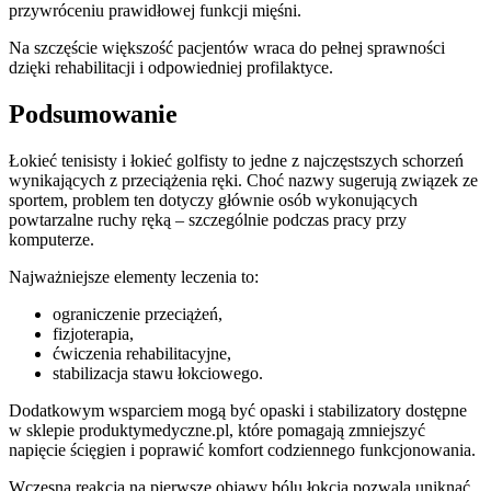
przywróceniu prawidłowej funkcji mięśni.
Na szczęście większość pacjentów wraca do pełnej sprawności
dzięki rehabilitacji i odpowiedniej profilaktyce.
Podsumowanie
Łokieć tenisisty i łokieć golfisty to jedne z najczęstszych schorzeń
wynikających z przeciążenia ręki. Choć nazwy sugerują związek ze
sportem, problem ten dotyczy głównie osób wykonujących
powtarzalne ruchy ręką – szczególnie podczas pracy przy
komputerze.
Najważniejsze elementy leczenia to:
ograniczenie przeciążeń,
fizjoterapia,
ćwiczenia rehabilitacyjne,
stabilizacja stawu łokciowego.
Dodatkowym wsparciem mogą być opaski i stabilizatory dostępne
w sklepie produktymedyczne.pl, które pomagają zmniejszyć
napięcie ścięgien i poprawić komfort codziennego funkcjonowania.
Wczesna reakcja na pierwsze objawy bólu łokcia pozwala uniknąć