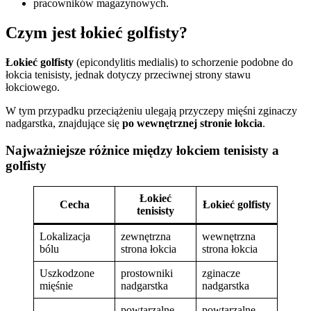
pracowników magazynowych.
Czym jest łokieć golfisty?
Łokieć golfisty
(epicondylitis medialis) to schorzenie podobne do
łokcia tenisisty, jednak dotyczy przeciwnej strony stawu
łokciowego.
W tym przypadku przeciążeniu ulegają przyczepy mięśni zginaczy
nadgarstka, znajdujące się
po wewnętrznej stronie łokcia
.
Najważniejsze różnice między łokciem tenisisty a
golfisty
Łokieć
Cecha
Łokieć golfisty
tenisisty
Lokalizacja
zewnętrzna
wewnętrzna
bólu
strona łokcia
strona łokcia
Uszkodzone
prostowniki
zginacze
mięśnie
nadgarstka
nadgarstka
powtarzalne
powtarzalne