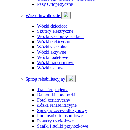
Pasy Ortopedyczne
Wózki inwalidzkie
Wózki dziecięce
Skutery elektryczne
Wózki ze stopów lekkich
Wózki elektryczne
Wózki specjalne
Wózki aktywne
Wózki toaletowe
Wózki transportowe
Wózki stalowe
Sprzęt rehabilitacyjny
Transfer pacjenta
Balkoniki i podpórki
Fotel geriatryczny
Łóżka rehabilitacyjne
Sprzęt przeciwodlezynowy
Podnośniki transportowe
Rowery trzykołowe
Szafki i stoliki przyłóżkowe