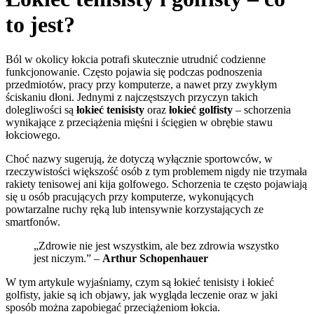
to jest?
Ból w okolicy łokcia potrafi skutecznie utrudnić codzienne
funkcjonowanie. Często pojawia się podczas podnoszenia
przedmiotów, pracy przy komputerze, a nawet przy zwykłym
ściskaniu dłoni. Jednymi z najczęstszych przyczyn takich
dolegliwości są
łokieć tenisisty
oraz
łokieć golfisty
– schorzenia
wynikające z przeciążenia mięśni i ścięgien w obrębie stawu
łokciowego.
Choć nazwy sugerują, że dotyczą wyłącznie sportowców, w
rzeczywistości większość osób z tym problemem nigdy nie trzymała
rakiety tenisowej ani kija golfowego. Schorzenia te często pojawiają
się u osób pracujących przy komputerze, wykonujących
powtarzalne ruchy ręką lub intensywnie korzystających ze
smartfonów.
„Zdrowie nie jest wszystkim, ale bez zdrowia wszystko
jest niczym.” –
Arthur Schopenhauer
W tym artykule wyjaśniamy, czym są łokieć tenisisty i łokieć
golfisty, jakie są ich objawy, jak wygląda leczenie oraz w jaki
sposób można zapobiegać przeciążeniom łokcia.