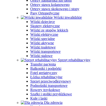
Ortezy nadgarstka lub dłoni
Ortezy stawu kolanowego
Ortezy stawu skokowego i stopy
Pasy Ortopedyczne
Wózki inwalidzkie
Wózki dziecięce
Skutery elektryczne
Wózki ze stopów lekkich
Wózki elektryczne
Wózki specjalne
Wózki aktywne
Wózki toaletowe
Wózki transportowe
Wózki stalowe
Sprzęt rehabilitacyjny
Transfer pacjenta
Balkoniki i podpórki
Fotel geriatryczny
Łóżka rehabilitacyjne
Sprzęt przeciwodlezynowy
Podnośniki transportowe
Rowery trzykołowe
Szafki i stoliki przyłóżkowe
Kule i laski
Dla zdrowia