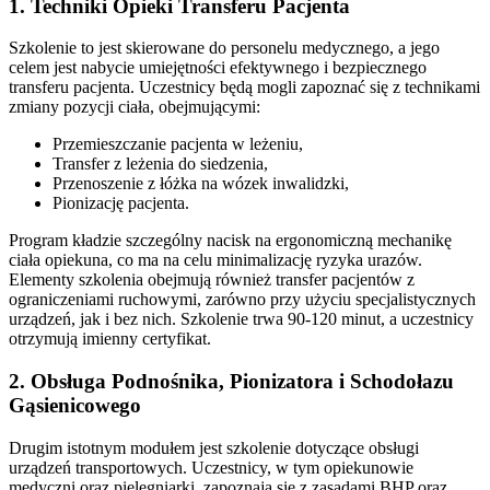
1. Techniki Opieki Transferu Pacjenta
Szkolenie to jest skierowane do personelu medycznego, a jego
celem jest nabycie umiejętności efektywnego i bezpiecznego
transferu pacjenta. Uczestnicy będą mogli zapoznać się z technikami
zmiany pozycji ciała, obejmującymi:
Przemieszczanie pacjenta w leżeniu,
Transfer z leżenia do siedzenia,
Przenoszenie z łóżka na wózek inwalidzki,
Pionizację pacjenta.
Program kładzie szczególny nacisk na ergonomiczną mechanikę
ciała opiekuna, co ma na celu minimalizację ryzyka urazów.
Elementy szkolenia obejmują również transfer pacjentów z
ograniczeniami ruchowymi, zarówno przy użyciu specjalistycznych
urządzeń, jak i bez nich. Szkolenie trwa 90-120 minut, a uczestnicy
otrzymują imienny certyfikat.
2. Obsługa Podnośnika, Pionizatora i Schodołazu
Gąsienicowego
Drugim istotnym modułem jest szkolenie dotyczące obsługi
urządzeń transportowych. Uczestnicy, w tym opiekunowie
medyczni oraz pielęgniarki, zapoznają się z zasadami BHP oraz