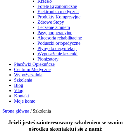
Krzesło
Fotele Ergonomiczne
Elektronika medyczna
Produkty Kompresyjne
Zdrowe Stopy
Leczenie zimnem
Pasy pooperacyjne
Akcesoria rehabilitacjne
Poduszki ortopedyczne
Płyny do dezynfekcji
Wyposażenie łazienki
Pionizatory
Placówki Opiekuńcze
Centrum Medyczne
Wypożyczalnia
Szkolenia
Blog
Vlog
Kontakt
Moje konto
Strona główna
/
Szkolenia
Jeżeli jesteś zainteresowany szkoleniem w swoim
ośrodku skontaktuj się z nami: