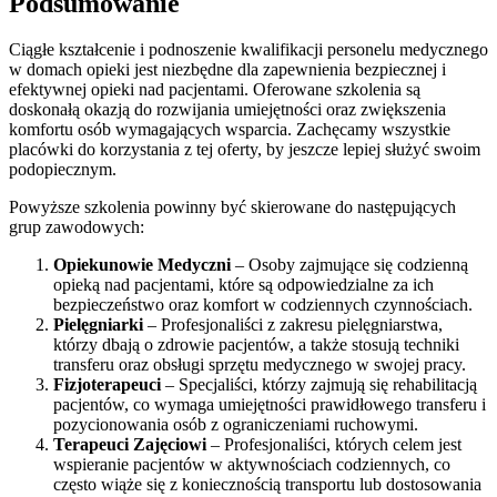
Podsumowanie
Ciągłe kształcenie i podnoszenie kwalifikacji personelu medycznego
w domach opieki jest niezbędne dla zapewnienia bezpiecznej i
efektywnej opieki nad pacjentami. Oferowane szkolenia są
doskonałą okazją do rozwijania umiejętności oraz zwiększenia
komfortu osób wymagających wsparcia. Zachęcamy wszystkie
placówki do korzystania z tej oferty, by jeszcze lepiej służyć swoim
podopiecznym.
Powyższe szkolenia powinny być skierowane do następujących
grup zawodowych:
Opiekunowie Medyczni
– Osoby zajmujące się codzienną
opieką nad pacjentami, które są odpowiedzialne za ich
bezpieczeństwo oraz komfort w codziennych czynnościach.
Pielęgniarki
– Profesjonaliści z zakresu pielęgniarstwa,
którzy dbają o zdrowie pacjentów, a także stosują techniki
transferu oraz obsługi sprzętu medycznego w swojej pracy.
Fizjoterapeuci
– Specjaliści, którzy zajmują się rehabilitacją
pacjentów, co wymaga umiejętności prawidłowego transferu i
pozycionowania osób z ograniczeniami ruchowymi.
Terapeuci Zajęciowi
– Profesjonaliści, których celem jest
wspieranie pacjentów w aktywnościach codziennych, co
często wiąże się z koniecznością transportu lub dostosowania