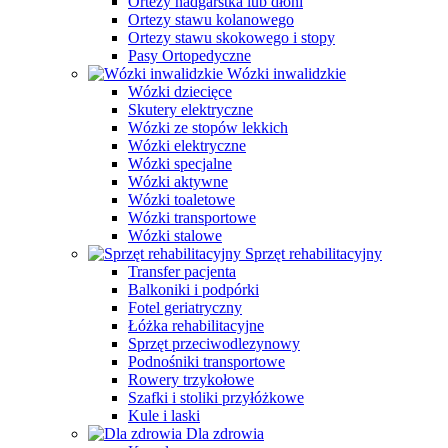
Ortezy nadgarstka lub dłoni
Ortezy stawu kolanowego
Ortezy stawu skokowego i stopy
Pasy Ortopedyczne
Wózki inwalidzkie
Wózki dziecięce
Skutery elektryczne
Wózki ze stopów lekkich
Wózki elektryczne
Wózki specjalne
Wózki aktywne
Wózki toaletowe
Wózki transportowe
Wózki stalowe
Sprzęt rehabilitacyjny
Transfer pacjenta
Balkoniki i podpórki
Fotel geriatryczny
Łóżka rehabilitacyjne
Sprzęt przeciwodlezynowy
Podnośniki transportowe
Rowery trzykołowe
Szafki i stoliki przyłóżkowe
Kule i laski
Dla zdrowia