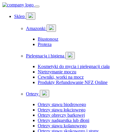
Sklep
Amazonki
Biustonosz
Proteza
Pielęgnacja i higiena
Kosmetyki do mycia i pielęgnacji ciała
Nietrzymanie moczu
Cewniki, worki na mocz
Produkty Refundowanie NFZ Online
Ortezy
Ortezy stawu biodrowego
Ortezy stawu łokciowego
Ortezy obręczy barkowej
Ortezy nadgarstka lub dłoni
Ortezy stawu kolanowego
Ortezy stawu skokowego i stopy