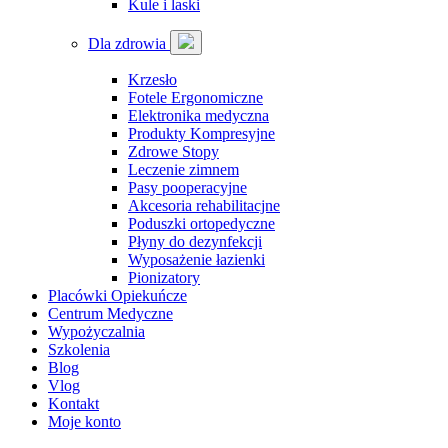
Kule i laski
Dla zdrowia
Krzesło
Fotele Ergonomiczne
Elektronika medyczna
Produkty Kompresyjne
Zdrowe Stopy
Leczenie zimnem
Pasy pooperacyjne
Akcesoria rehabilitacjne
Poduszki ortopedyczne
Płyny do dezynfekcji
Wyposażenie łazienki
Pionizatory
Placówki Opiekuńcze
Centrum Medyczne
Wypożyczalnia
Szkolenia
Blog
Vlog
Kontakt
Moje konto