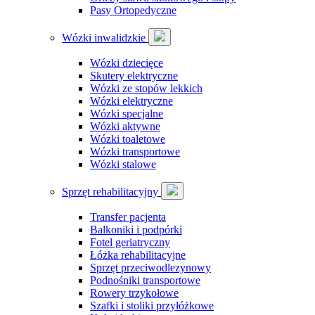
Pasy Ortopedyczne
Wózki inwalidzkie
Wózki dziecięce
Skutery elektryczne
Wózki ze stopów lekkich
Wózki elektryczne
Wózki specjalne
Wózki aktywne
Wózki toaletowe
Wózki transportowe
Wózki stalowe
Sprzęt rehabilitacyjny
Transfer pacjenta
Balkoniki i podpórki
Fotel geriatryczny
Łóżka rehabilitacyjne
Sprzęt przeciwodlezynowy
Podnośniki transportowe
Rowery trzykołowe
Szafki i stoliki przyłóżkowe