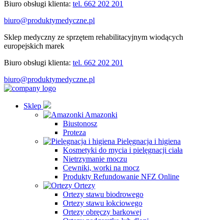
Biuro obsługi klienta:
tel. 662 202 201
biuro@produktymedyczne.pl
Sklep medyczny ze sprzętem rehabilitacyjnym wiodących
europejskich marek
Biuro obsługi klienta:
tel. 662 202 201
biuro@produktymedyczne.pl
Sklep
Amazonki
Biustonosz
Proteza
Pielęgnacja i higiena
Kosmetyki do mycia i pielęgnacji ciała
Nietrzymanie moczu
Cewniki, worki na mocz
Produkty Refundowanie NFZ Online
Ortezy
Ortezy stawu biodrowego
Ortezy stawu łokciowego
Ortezy obręczy barkowej