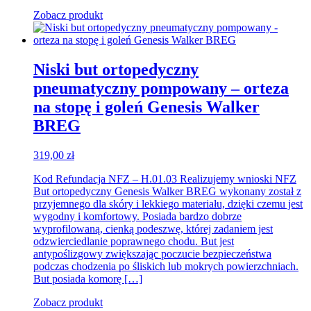
Zobacz produkt
Niski but ortopedyczny
pneumatyczny pompowany – orteza
na stopę i goleń Genesis Walker
BREG
319,00
zł
Kod Refundacja NFZ – H.01.03 Realizujemy wnioski NFZ
But ortopedyczny Genesis Walker BREG wykonany został z
przyjemnego dla skóry i lekkiego materiału, dzięki czemu jest
wygodny i komfortowy. Posiada bardzo dobrze
wyprofilowaną, cienką podeszwę, której zadaniem jest
odzwierciedlanie poprawnego chodu. But jest
antypoślizgowy zwiększając poczucie bezpieczeństwa
podczas chodzenia po śliskich lub mokrych powierzchniach.
But posiada komorę […]
Zobacz produkt