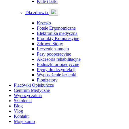
Kule i laski
Dla zdrowia
Krzesło
Fotele Ergonomiczne
Elektronika medyczna
Produkty Kompresyjne
Zdrowe Stopy
Leczenie zimnem
Pasy pooperacyjne
Akcesoria rehabilitacjne
Poduszki ortopedyczne
Płyny do dezynfekcji
Wyposażenie łazienki
Pionizatory
Placówki Opiekuńcze
Centrum Medyczne
Wypożyczalnia
Szkolenia
Blog
Vlog
Kontakt
Moje konto