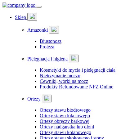
Sklep
Amazonki
Biustonosz
Proteza
Pielęgnacja i higiena
Kosmetyki do mycia i pielęgnacji ciała
Nietrzymanie moczu
Cewniki, worki na mocz
Produkty Refundowanie NFZ Online
Ortezy
Ortezy stawu biodrowego
Ortezy stawu łokciowego
Ortezy obręczy barkowej
Ortezy nadgarstka lub dłoni
Ortezy stawu kolanowego
Ortezy stawu skokowego i stopy