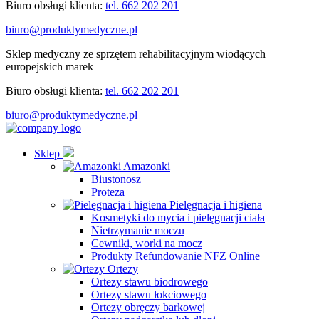
Biuro obsługi klienta:
tel. 662 202 201
biuro@produktymedyczne.pl
Sklep medyczny ze sprzętem rehabilitacyjnym wiodących
europejskich marek
Biuro obsługi klienta:
tel. 662 202 201
biuro@produktymedyczne.pl
Sklep
Amazonki
Biustonosz
Proteza
Pielęgnacja i higiena
Kosmetyki do mycia i pielęgnacji ciała
Nietrzymanie moczu
Cewniki, worki na mocz
Produkty Refundowanie NFZ Online
Ortezy
Ortezy stawu biodrowego
Ortezy stawu łokciowego
Ortezy obręczy barkowej