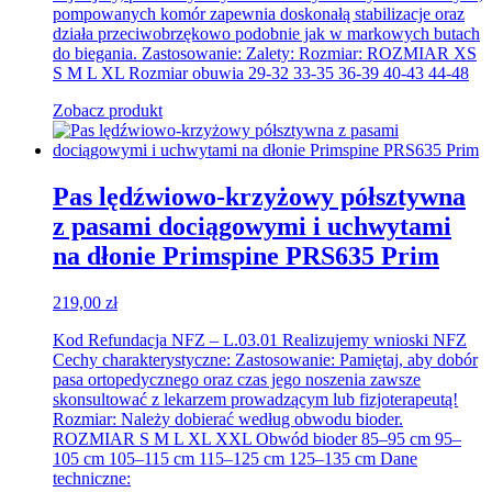
pompowanych komór zapewnia doskonałą stabilizacje oraz
działa przeciwobrzękowo podobnie jak w markowych butach
do biegania. Zastosowanie: Zalety: Rozmiar: ROZMIAR XS
S M L XL Rozmiar obuwia 29-32 33-35 36-39 40-43 44-48
Zobacz produkt
Pas lędźwiowo-krzyżowy półsztywna
z pasami dociągowymi i uchwytami
na dłonie Primspine PRS635 Prim
219,00
zł
Kod Refundacja NFZ – L.03.01 Realizujemy wnioski NFZ
Cechy charakterystyczne: Zastosowanie: Pamiętaj, aby dobór
pasa ortopedycznego oraz czas jego noszenia zawsze
skonsultować z lekarzem prowadzącym lub fizjoterapeutą!
Rozmiar: Należy dobierać według obwodu bioder.
ROZMIAR S M L XL XXL Obwód bioder 85–95 cm 95–
105 cm 105–115 cm 115–125 cm 125–135 cm Dane
techniczne: