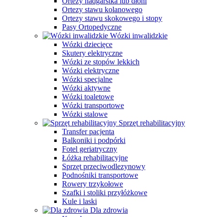
Ortezy nadgarstka lub dłoni
Ortezy stawu kolanowego
Ortezy stawu skokowego i stopy
Pasy Ortopedyczne
Wózki inwalidzkie
Wózki dziecięce
Skutery elektryczne
Wózki ze stopów lekkich
Wózki elektryczne
Wózki specjalne
Wózki aktywne
Wózki toaletowe
Wózki transportowe
Wózki stalowe
Sprzęt rehabilitacyjny
Transfer pacjenta
Balkoniki i podpórki
Fotel geriatryczny
Łóżka rehabilitacyjne
Sprzęt przeciwodlezynowy
Podnośniki transportowe
Rowery trzykołowe
Szafki i stoliki przyłóżkowe
Kule i laski
Dla zdrowia