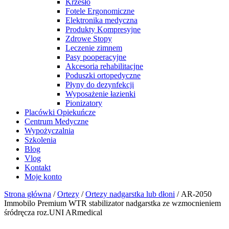
Krzesło
Fotele Ergonomiczne
Elektronika medyczna
Produkty Kompresyjne
Zdrowe Stopy
Leczenie zimnem
Pasy pooperacyjne
Akcesoria rehabilitacjne
Poduszki ortopedyczne
Płyny do dezynfekcji
Wyposażenie łazienki
Pionizatory
Placówki Opiekuńcze
Centrum Medyczne
Wypożyczalnia
Szkolenia
Blog
Vlog
Kontakt
Moje konto
Strona główna
/
Ortezy
/
Ortezy nadgarstka lub dłoni
/ AR-2050
Immobilo Premium WTR stabilizator nadgarstka ze wzmocnieniem
śródręcza roz.UNI ARmedical