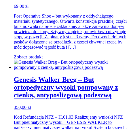
69,00
zł
Post Operative Shoe – but wykonany z oddychającego
materiału syntetycznego. Otwarta konstrukcja przedniej części
buta pozwala na proste zakładanie, a także zapewnia dopływ
powietrza do stopy. Sztywny zapiętek, prawidłowo utrzymuje
stopę w pozycji. Zapinany jest na 3 rzepy. Do dwóch dolnych
pasków dołączone są przedłużki z części chwytnej rzepa by
móc dopasować tęgość buta i […]
Zobacz produkt
Genesis Walker Breg – But
ortopedyczny wysoki pompowany z
cienką, antypoślizgową podeszwą
350,00
zł
Kod Refundacja NFZ – H.01.03 Realizujemy wnioski NFZ
But pneumatyczny wysoki – GENESIS WALKER to
najlżejszy, pneumatyczny walker na rynku! System bocznych,