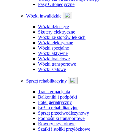
Pasy Ortopedyczne
Wózki inwalidzkie
Wózki dziecięce
Skutery elektryczne
Wózki ze stopów lekkich
Wózki elektryczne
Wózki specjalne
Wózki aktywne
Wózki toaletowe
Wózki transportowe
Wózki stalowe
Sprzęt rehabilitacyjny
Transfer pacjenta
Balkoniki i podpórki
Fotel geriatryczny
Łóżka rehabilitacyjne
Sprzęt przeciwodlezynowy
Podnośniki transportowe
Rowery trzykołowe
Szafki i stoliki przyłóżkowe