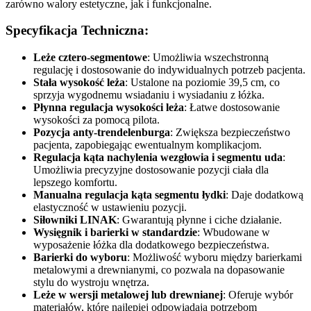
zarówno walory estetyczne, jak i funkcjonalne.
Specyfikacja Techniczna:
Leże cztero-segmentowe
: Umożliwia wszechstronną
regulację i dostosowanie do indywidualnych potrzeb pacjenta.
Stała wysokość leża
: Ustalone na poziomie 39,5 cm, co
sprzyja wygodnemu wsiadaniu i wysiadaniu z łóżka.
Płynna regulacja wysokości leża
: Łatwe dostosowanie
wysokości za pomocą pilota.
Pozycja anty-trendelenburga
: Zwiększa bezpieczeństwo
pacjenta, zapobiegając ewentualnym komplikacjom.
Regulacja kąta nachylenia wezgłowia i segmentu uda
:
Umożliwia precyzyjne dostosowanie pozycji ciała dla
lepszego komfortu.
Manualna regulacja kąta segmentu łydki
: Daje dodatkową
elastyczność w ustawieniu pozycji.
Siłowniki LINAK
: Gwarantują płynne i ciche działanie.
Wysięgnik i barierki w standardzie
: Wbudowane w
wyposażenie łóżka dla dodatkowego bezpieczeństwa.
Barierki do wyboru
: Możliwość wyboru między barierkami
metalowymi a drewnianymi, co pozwala na dopasowanie
stylu do wystroju wnętrza.
Leże w wersji metalowej lub drewnianej
: Oferuje wybór
materiałów, które najlepiej odpowiadają potrzebom