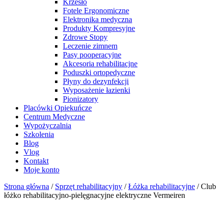
Krzesło
Fotele Ergonomiczne
Elektronika medyczna
Produkty Kompresyjne
Zdrowe Stopy
Leczenie zimnem
Pasy pooperacyjne
Akcesoria rehabilitacjne
Poduszki ortopedyczne
Płyny do dezynfekcji
Wyposażenie łazienki
Pionizatory
Placówki Opiekuńcze
Centrum Medyczne
Wypożyczalnia
Szkolenia
Blog
Vlog
Kontakt
Moje konto
Strona główna
/
Sprzęt rehabilitacyjny
/
Łóżka rehabilitacyjne
/ Club
łóżko rehabilitacyjno-pielęgnacyjne elektryczne Vermeiren