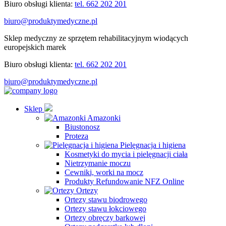
Biuro obsługi klienta:
tel. 662 202 201
biuro@produktymedyczne.pl
Sklep medyczny ze sprzętem rehabilitacyjnym wiodących
europejskich marek
Biuro obsługi klienta:
tel. 662 202 201
biuro@produktymedyczne.pl
Sklep
Amazonki
Biustonosz
Proteza
Pielęgnacja i higiena
Kosmetyki do mycia i pielęgnacji ciała
Nietrzymanie moczu
Cewniki, worki na mocz
Produkty Refundowanie NFZ Online
Ortezy
Ortezy stawu biodrowego
Ortezy stawu łokciowego
Ortezy obręczy barkowej