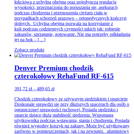
łokciowa z uchylną obejmą oraz pojedynczą regulacją
wysokości, przeznaczona do poruszania się, asekuracji
podczas chodzenia i przenoszenia ciężaru ciała w
przypadkach schorzeń urazowo – ortopedycznych kończyn
dolnych. Uchylna obejma pozwala na korzystanie z
kuli podczas codziennych czynności takich jak: robienie
zakupów, sprzątanie, gotowanie. Nie ma potrzeby odkładania
jej na bok – […]
Zobacz produkt
Denver Premium chodzik
czterokołowy RehaFund RF-615
Zakres
391,72
zł
–
489,65
zł
cen:
Chodzik czterokołowy ze sztywnym siedziskiem i oparciem
od
Doskonale sprawdzi się przy dłuższych spacerach dla osób o
391,72 zł
ograniczonej sprawności ruchowej. Posiada siedzisko i
do
oparcie dające dużą stabilność siedzenia. Wspomaga
489,65 zł
użytkownika podczas wstawania, stania i chodzenia. Posiada
również wygodny koszyk na zakupy. Może być użytkowany
zarówno w pomieszczeniach, jak i na zewnątrz. aluminiowy