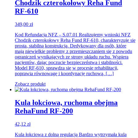
Chodzik czterokołowy Reha Fund
RF-610
349,00
zł
Kod Refundacja NFZ – S.07.01 Realizujemy wnioski NFZ
Chodzik czterokołowy Reha Fund RF-610, charakteryzuje się
prostą, stabilną konstrukcją. Dedykowany dla osób, które
mają niewielkie problemy z przemieszczaniem się z powodu
ograniczeń wynikających ze strony układu ruchu. Wspiera
pacjentów, dając poczucie bezpieczeństwa i stabilności.
Model RF-610, sprawdza się w procesie rehabilitacji,
poprawia równowagę i koordynację ruchową. […]
Zobacz produkt
Kula łokciowa, ruchoma obejma
RehaFund RF-200
42,12
zł
Kula łokciowa z dolną regulacją Bardzo wytrzymała kula