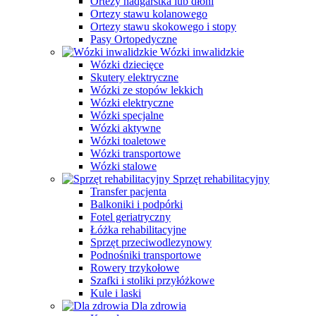
Ortezy nadgarstka lub dłoni
Ortezy stawu kolanowego
Ortezy stawu skokowego i stopy
Pasy Ortopedyczne
Wózki inwalidzkie
Wózki dziecięce
Skutery elektryczne
Wózki ze stopów lekkich
Wózki elektryczne
Wózki specjalne
Wózki aktywne
Wózki toaletowe
Wózki transportowe
Wózki stalowe
Sprzęt rehabilitacyjny
Transfer pacjenta
Balkoniki i podpórki
Fotel geriatryczny
Łóżka rehabilitacyjne
Sprzęt przeciwodlezynowy
Podnośniki transportowe
Rowery trzykołowe
Szafki i stoliki przyłóżkowe
Kule i laski
Dla zdrowia