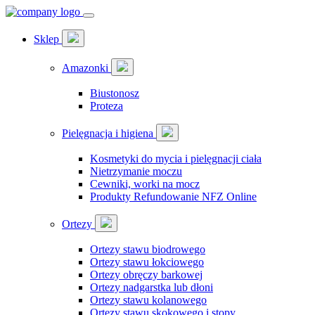
Sklep
Amazonki
Biustonosz
Proteza
Pielęgnacja i higiena
Kosmetyki do mycia i pielęgnacji ciała
Nietrzymanie moczu
Cewniki, worki na mocz
Produkty Refundowanie NFZ Online
Ortezy
Ortezy stawu biodrowego
Ortezy stawu łokciowego
Ortezy obręczy barkowej
Ortezy nadgarstka lub dłoni
Ortezy stawu kolanowego
Ortezy stawu skokowego i stopy