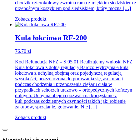
chodzik czterokołowy zwrotna rama z miękkim siedziskiem z
przenośnym koszykiem pod siedziskiem, który można […]
Zobacz produkt
Kula łokciowa RF-200
76,70
zł
Kod Refundacja NFZ – S.05.01 Realizujemy wnioski NFZ
Kula łokciowa z dolną regulacją Bardzo wytrzymała kula
łokciowa z uchylną obejmą oraz pojedynczą regulacją
wysokości, przeznaczona do poruszania się, asekuracji
podczas chodzenia i przenoszenia ciężaru ciała w
przypadkach schorzeń urazowo – ortopedycznych kończyn
dolnych. Uchylna obejma pozwala na korzystanie z
kuli podczas codziennych czynności takich jak: robienie
zakupów, sprzątanie, gotowanie. Nie […]
Zobacz produkt
Skontaktuj się z nami