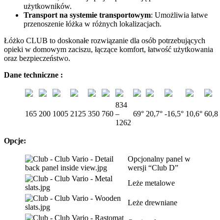
użytkowników.
Transport na systemie transportowym
: Umożliwia łatwe
przenoszenie łóżka w różnych lokalizacjach.
Łóżko CLUB to doskonałe rozwiązanie dla osób potrzebujących
opieki w domowym zaciszu, łączące komfort, łatwość użytkowania
oraz bezpieczeństwo.
Dane techniczne :
834
165
200
1005
2125
350
760
–
69°
20,7°
-16,5°
10,6°
60,8
1262
Opcje:
Opcjonalny panel w
wersji “Club D”
Leże metalowe
Leże drewniane