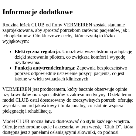
Informacje dodatkowe
Rodzina łóżek CLUB od firmy VERMEIREN została starannie
zaprojektowana, aby sprostać potrzebom zarówno pacjentów, jak i
ich opiekunów. Oto kluczowe cechy, które czynią to łóżko
wyjątkowym:
Elektryczna regulacja
: Umożliwia wszechstronną adaptację
dzięki sterowaniu pilotem, co zwiększa komfort i wygodę
użytkowania.
Funkcja antytrendelenburga
: Zapewnia bezpieczeństwo
poprzez odpowiednie ustawienie pozycji pacjenta, co jest
istotne w wielu sytuacjach klinicznych.
VERMEIREN jest producentem, który bacznie obserwuje opinie
użytkowników oraz specjalistów z zakresu medycyny. Dzięki temu
model CLUB ostał dostosowany do rzeczywistych potrzeb, oferując
wysoki standard jakościowy i funkcjonalny, co istotnie wspiera
pielęgnację i rehabilitację.
Model CLUB można łatwo dostosować do stylu każdego wnętrza.
Oferuje różnorodne opcje i akcesoria, w tym wersję “Club D”, która
dostępna jest z panelami osłaniającymi siłowniki, co podnosi