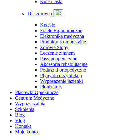
Kule i laski
Dla zdrowia
Krzesło
Fotele Ergonomiczne
Elektronika medyczna
Produkty Kompresyjne
Zdrowe Stopy
Leczenie zimnem
Pasy pooperacyjne
Akcesoria rehabilitacjne
Poduszki ortopedyczne
Płyny do dezynfekcji
Wyposażenie łazienki
Pionizatory
Placówki Opiekuńcze
Centrum Medyczne
Wypożyczalnia
Szkolenia
Blog
Vlog
Kontakt
Moje konto