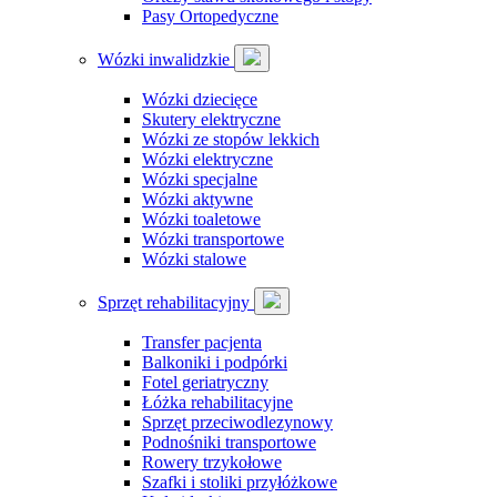
Pasy Ortopedyczne
Wózki inwalidzkie
Wózki dziecięce
Skutery elektryczne
Wózki ze stopów lekkich
Wózki elektryczne
Wózki specjalne
Wózki aktywne
Wózki toaletowe
Wózki transportowe
Wózki stalowe
Sprzęt rehabilitacyjny
Transfer pacjenta
Balkoniki i podpórki
Fotel geriatryczny
Łóżka rehabilitacyjne
Sprzęt przeciwodlezynowy
Podnośniki transportowe
Rowery trzykołowe
Szafki i stoliki przyłóżkowe