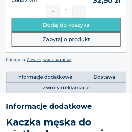
32,50
zł
Cena z VAT
-
+
ilość
Kaczka
Dodaj do koszyka
męska
RF-
890
Zapytaj o produkt
RehaFund
Kategoria:
Cewniki, worki na mocz
Informacje dodatkowe
Dostawa
Zwroty i reklamacje
Informacje dodatkowe
Kaczka męska do