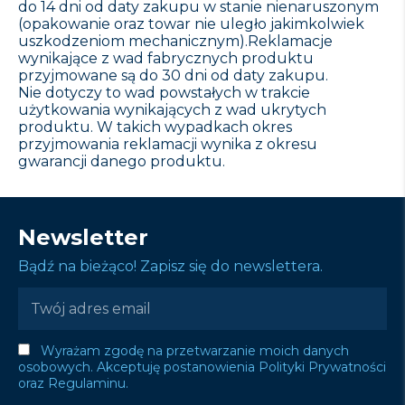
do 14 dni od daty zakupu w stanie nienaruszonym
(opakowanie oraz towar nie uległo jakimkolwiek
uszkodzeniom mechanicznym).Reklamacje
wynikające z wad fabrycznych produktu
przyjmowane są do 30 dni od daty zakupu.
Nie dotyczy to wad powstałych w trakcie
użytkowania wynikających z wad ukrytych
produktu. W takich wypadkach okres
przyjmowania reklamacji wynika z okresu
gwarancji danego produktu.
Newsletter
Bądź na bieżąco! Zapisz się do newslettera.
Wyrażam zgodę na przetwarzanie moich danych
osobowych. Akceptuję postanowienia Polityki Prywatności
oraz Regulaminu.