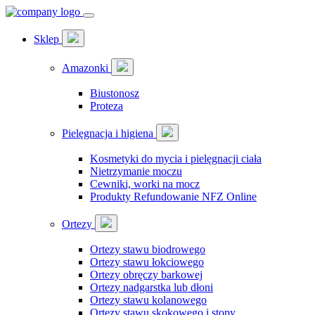
Sklep
Amazonki
Biustonosz
Proteza
Pielęgnacja i higiena
Kosmetyki do mycia i pielęgnacji ciała
Nietrzymanie moczu
Cewniki, worki na mocz
Produkty Refundowanie NFZ Online
Ortezy
Ortezy stawu biodrowego
Ortezy stawu łokciowego
Ortezy obręczy barkowej
Ortezy nadgarstka lub dłoni
Ortezy stawu kolanowego
Ortezy stawu skokowego i stopy