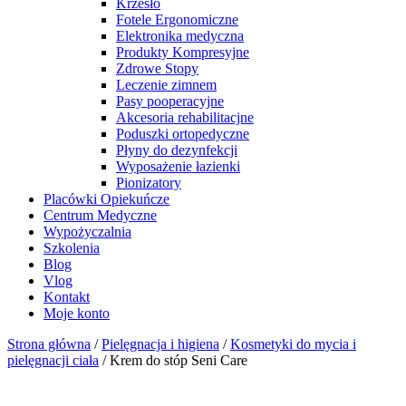
Krzesło
Fotele Ergonomiczne
Elektronika medyczna
Produkty Kompresyjne
Zdrowe Stopy
Leczenie zimnem
Pasy pooperacyjne
Akcesoria rehabilitacjne
Poduszki ortopedyczne
Płyny do dezynfekcji
Wyposażenie łazienki
Pionizatory
Placówki Opiekuńcze
Centrum Medyczne
Wypożyczalnia
Szkolenia
Blog
Vlog
Kontakt
Moje konto
Strona główna
/
Pielęgnacja i higiena
/
Kosmetyki do mycia i
pielęgnacji ciała
/ Krem do stóp Seni Care