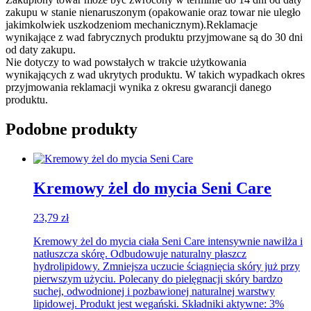
zakupu w stanie nienaruszonym (opakowanie oraz towar nie uległo
jakimkolwiek uszkodzeniom mechanicznym).Reklamacje
wynikające z wad fabrycznych produktu przyjmowane są do 30 dni
od daty zakupu.
Nie dotyczy to wad powstałych w trakcie użytkowania
wynikających z wad ukrytych produktu. W takich wypadkach okres
przyjmowania reklamacji wynika z okresu gwarancji danego
produktu.
Podobne produkty
Kremowy żel do mycia Seni Care
23,79
zł
Kremowy żel do mycia ciała Seni Care intensywnie nawilża i
natłuszcza skórę. Odbudowuje naturalny płaszcz
hydrolipidowy. Zmniejsza uczucie ściągnięcia skóry już przy
pierwszym użyciu. Polecany do pielęgnacji skóry bardzo
suchej, odwodnionej i pozbawionej naturalnej warstwy
lipidowej. Produkt jest wegański. Składniki aktywne: 3%