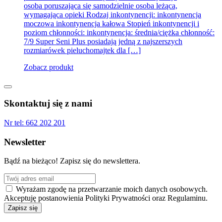
osoba poruszająca się samodzielnie osoba leżąca,
wymagająca opieki Rodzaj inkontynencji: inkontynencja
moczowa inkontynencja kałowa Stopień inkontynencji i
poziom chłonności: inkontynencja: średnia/ciężka chłonność:
7/9 Super Seni Plus posiadają jedną z najszerszych
rozmiarówek pieluchomajtek dla […]
Zobacz produkt
Skontaktuj się z nami
Nr tel:
662 202 201
Newsletter
Bądź na bieżąco! Zapisz się do newslettera.
Wyrażam zgodę na przetwarzanie moich danych osobowych.
Akceptuję postanowienia Polityki Prywatności oraz Regulaminu.