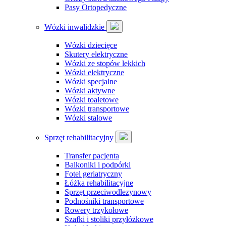
Pasy Ortopedyczne
Wózki inwalidzkie
Wózki dziecięce
Skutery elektryczne
Wózki ze stopów lekkich
Wózki elektryczne
Wózki specjalne
Wózki aktywne
Wózki toaletowe
Wózki transportowe
Wózki stalowe
Sprzęt rehabilitacyjny
Transfer pacjenta
Balkoniki i podpórki
Fotel geriatryczny
Łóżka rehabilitacyjne
Sprzęt przeciwodlezynowy
Podnośniki transportowe
Rowery trzykołowe
Szafki i stoliki przyłóżkowe