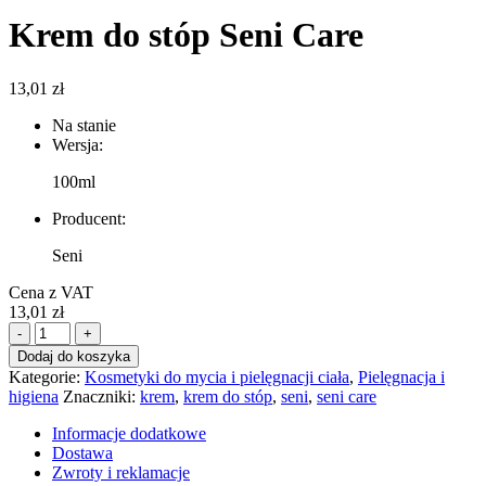
Krem do stóp Seni Care
13,01
zł
Na stanie
Wersja:
100ml
Producent:
Seni
Cena z VAT
13,01
zł
ilość
-
+
Krem
Dodaj do koszyka
do
Kategorie:
Kosmetyki do mycia i pielęgnacji ciała
,
Pielęgnacja i
stóp
higiena
Znaczniki:
krem
,
krem do stóp
,
seni
,
seni care
Seni
Care
Informacje dodatkowe
Dostawa
Zwroty i reklamacje