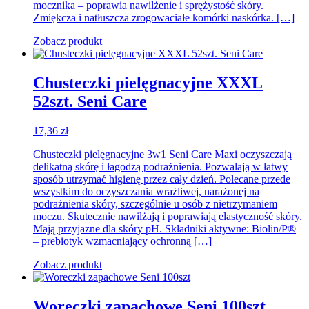
mocznika – poprawia nawilżenie i sprężystość skóry.
Zmiękcza i natłuszcza zrogowaciałe komórki naskórka. […]
Zobacz produkt
Chusteczki pielęgnacyjne XXXL
52szt. Seni Care
17,36
zł
Chusteczki pielęgnacyjne 3w1 Seni Care Maxi oczyszczają
delikatną skórę i łagodzą podrażnienia. Pozwalają w łatwy
sposób utrzymać higienę przez cały dzień. Polecane przede
wszystkim do oczyszczania wrażliwej, narażonej na
podrażnienia skóry, szczególnie u osób z nietrzymaniem
moczu. Skutecznie nawilżają i poprawiają elastyczność skóry.
Mają przyjazne dla skóry pH. Składniki aktywne: Biolin/P®
– prebiotyk wzmacniający ochronną […]
Zobacz produkt
Woreczki zapachowe Seni 100szt