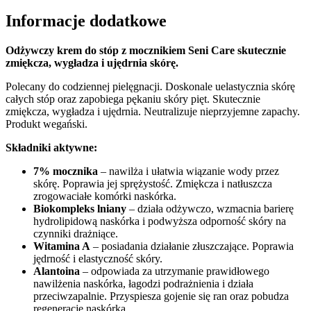
Informacje dodatkowe
Odżywczy krem do stóp z mocznikiem Seni Care skutecznie
zmiękcza, wygładza i ujędrnia skórę.
Polecany do codziennej pielęgnacji. Doskonale uelastycznia skórę
całych stóp oraz zapobiega pękaniu skóry pięt. Skutecznie
zmiękcza, wygładza i ujędrnia. Neutralizuje nieprzyjemne zapachy.
Produkt wegański.
Składniki aktywne:
7% mocznika
– nawilża i ułatwia wiązanie wody przez
skórę. Poprawia jej sprężystość. Zmiękcza i natłuszcza
zrogowaciałe komórki naskórka.
Biokompleks lniany
– działa odżywczo, wzmacnia barierę
hydrolipidową naskórka i podwyższa odporność skóry na
czynniki drażniące.
Witamina A
– posiadania działanie złuszczające. Poprawia
jędrność i elastyczność skóry.
Alantoina
– odpowiada za utrzymanie prawidłowego
nawilżenia naskórka, łagodzi podrażnienia i działa
przeciwzapalnie. Przyspiesza gojenie się ran oraz pobudza
regenerację naskórka.