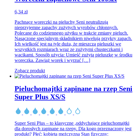
6,34
zł
Pachnące woreczki na pieluchy Seni neutralizują
nieprzyjemne zapachy zużytych wyrobów chłonnych.
Polecane do codziennego użytku w trakcie zmiany pieluch.
Nasączone specjalnym składnikiem niwelują przykry zapach.
Ich wielkość jest na tyle duża, że mieszczą pieluszki we
wszystkich rozmiarach wraz ze zużytymi chusteczkami i
wacikami. Sposób użycia: Umieść zużytą pieluszkę w środku
woreczka. Zawiąż worek i wyrzuć […]
Zobacz produkt
Pieluchomajtki zapinane na rzep Seni
Super Plus XS/S
Super Seni Plus – to klasyczne ,oddychające pieluchomajtki
dla dorosłych zapinane na rzepy. Dla kogo przeznaczony jest
produkt? Płeć: kobieta mężczyzna Stan fizyczny: