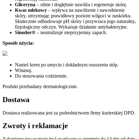
Gliceryna
– silnie i dogłębnie nawilża i regeneruje skórę.
Kwas mlekowy
– wpływa na nawilżenie i nawodnienie
skóry, utrzymując prawidłowy poziom wilgoci w naskórku.
Skutecznie odbudowuje pH skóry i przywraca jego naturalny,
fizjologiczny odczyn. Wykazuje działanie antybakteryjne.
Sinodor®
– neutralizuje nieprzyjemny zapach.
Sposób użycia:
Nanieś krem po umyciu i dokładnym osuszeniu stóp.
Wmasuj.
Do stosowania codziennie.
Produkt przebadany dermatologicznie.
Dostawa
Dostawa realizowana jest za pośrednictwem firmy kurierskiej DPD.
Zwroty i reklamacje
Zakupiony towar może być zwrócony w terminie do 14 dni od daty