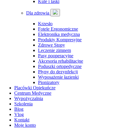
Kule i laski
Dla zdrowia
Krzesło
Fotele Ergonomiczne
Elektronika medyczna
Produkty Kompresyjne
Zdrowe Stopy
Leczenie zimnem
Pasy pooperacyjne
Akcesoria rehabilitacjne
Poduszki ortopedyczne
Płyny do dezynfekcji
Wyposażenie łazienki
Pionizatory
Placówki Opiekuńcze
Centrum Medyczne
Wypożyczalnia
Szkolenia
Blog
Vlog
Kontakt
Moje konto