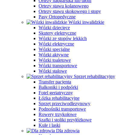
Ortezy nadgarstka lub dłoni
Ortezy stawu kolanowego
Ortezy stawu skokowego i stopy
Pasy Ortopedyczne
Wózki inwalidzkie
Wózki dziecięce
Skutery elektryczne
Wózki ze stopów lekkich
Wózki elektryczne
Wózki specjalne
Wózki aktywne
Wózki toaletowe
Wózki transportowe
Wózki stalowe
Sprzęt rehabilitacyjny
Transfer pacjenta
Balkoniki i podpórki
Fotel geriatryczny
Łóżka rehabilitacyjne
Sprzęt przeciwodlezynowy
Podnośniki transportowe
Rowery trzykołowe
Szafki i stoliki przyłóżkowe
Kule i laski
Dla zdrowia