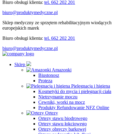
Biuro obsługi klienta:
tel. 662 202 201
biuro@produktymedyczne.pl
Sklep medyczny ze sprzętem rehabilitacyjnym wiodących
europejskich marek
Biuro obsługi klienta:
tel. 662 202 201
biuro@produktymedyczne.pl
Sklep
Amazonki
Biustonosz
Proteza
Pielęgnacja i higiena
Kosmetyki do mycia i pielęgnacji ciała
Nietrzymanie moczu
Cewniki, worki na mocz
Produkty Refundowanie NFZ Online
Ortezy
Ortezy stawu biodrowego
Ortezy stawu łokciowego
Ortezy obręczy barkowej