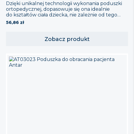
Dzięki unikalnej technologii wykonania poduszki
ortopedycznej, dopasowuje się ona idealnie
do kształtów ciała dziecka, nie zależnie od tego
czy dziecko śpi na boku czy na plecach. Głowa
56,86
zł
niemal zatapia się w piance poduszki, tym samym
wzrasta powierzchnia kontaktu ciała/głowy
z podłożem, przez co zmniejsza się siła nacisku.
Zobacz produkt
Dodatkowe wyprofilowanie pod główkę zapewnia
ułożenie dziecka w prawidłowej części poduszki.
Otwory wentylacyjne zapewniają ciągłą cyrkulację
powietrzna nawet gdy dziecko śpi […]