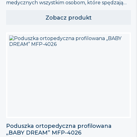
medycznych wszystkim osobom, które spędzają
dużo czasu w pozycji siedzącej. Poduszka Qmed
Lumbar Support zapewnia optymalne utrzymanie
Zobacz produkt
kręgosłupa w anatomicznym położeniu, dzięki
czemu sprzyja likwidacji bólu odcinka
lędźwiowego, powstającego podczas
długotrwałego siedzenia. Może być stosowana w
samochodzie, domu, pracy. Zastosowanie poduszki
lędźwiowej wpływa znacząco na zachowanie […]
Poduszka ortopedyczna profilowana
„BABY DREAM” MFP-4026