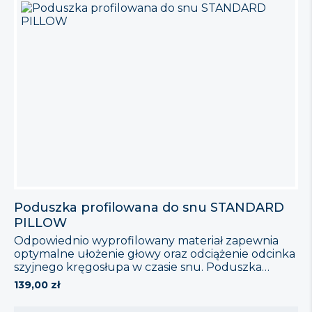
Poduszka profilowana do snu STANDARD
PILLOW
Odpowiednio wyprofilowany materiał zapewnia
optymalne ułożenie głowy oraz odciążenie odcinka
szyjnego kręgosłupa w czasie snu. Poduszka
łagodzi dolegliwości związane z bólami kręgosłupa,
139,00
zł
problemy z bezsennością, chrapaniem i napięciem
nerwowym. Odpowiednio dobrana pianka „leniwa”