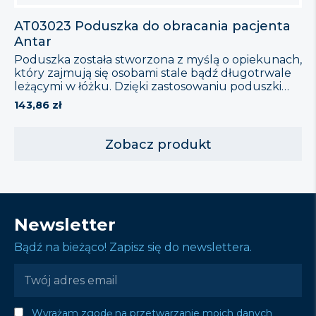
AT03023 Poduszka do obracania pacjenta
Antar
Poduszka została stworzona z myślą o opiekunach,
który zajmują się osobami stale bądź długotrwale
leżącymi w łóżku. Dzięki zastosowaniu poduszki
obracanie pacjenta nie będzie wymagało dużej siły,
143,86
zł
a dla osoby leżącej czynność ta będzie
zdecydowanie bardziej komfortowa. Cechy
produktu: Wymiary: 49cm x 41,5cm x 10,6cm
Zobacz produkt
Newsletter
Bądź na bieżąco! Zapisz się do newslettera.
Wyrażam zgodę na przetwarzanie moich danych