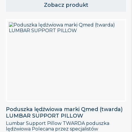
pozwala zredukować napięcia, a jej anatomiczny
Zobacz produkt
kształt zapewnia wygodę i odpowiednie podparcie
dla szyjnego odcinka kręgosłupa. Poduszka
posiada dwie poszewki. Poszewka wewnętrzna
wykonana […]
Poduszka lędźwiowa marki Qmed (twarda)
LUMBAR SUPPORT PILLOW
Lumbar Support Pillow TWARDA poduszka
lędźwiowa Polecana przez specjalistów