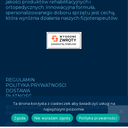
jakości produktów rehabilitacyjnych i
ortopedycznych. Innowacyjna formuła,
spersonalizowanego doboru sprzętu jest cechą,
która wyróżnia działania naszych fizjoterapeutów.
REGULAMIN
POLITYKA PRYWATNOŚCI
DOSTAWA
PŁATNOŚĆ
Ta strona korzysta z ciasteczek aby świadczyć usługi na
©2026 produktymedyczne.pl - Wszystkie prawa
najwyższym poziomie.
zastrzeżone.
Zgoda
Nie wyrażam zgody
Polityka prywatności
Made by
Kodefix
, Support by
Verby.media