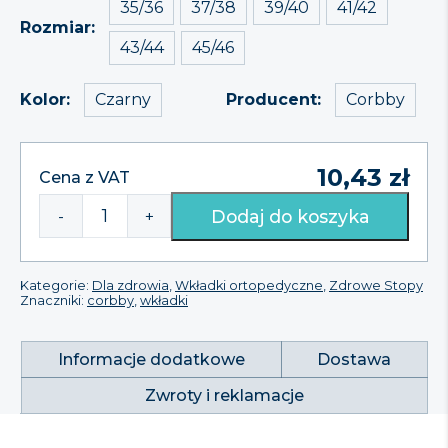
35/36
37/38
39/40
41/42
Rozmiar
43/44
45/46
Czarny
Corbby
Kolor
Producent
10,43
zł
Cena z VAT
Dodaj do koszyka
-
+
ilość
Leder
Latex
wkładki
Kategorie:
Dla zdrowia
,
Wkładki ortopedyczne
,
Zdrowe Stopy
ze
Znaczniki:
corbby
,
wkładki
skóry
naturalnej
i
Informacje dodatkowe
Dostawa
pianki
lateksowej
Zwroty i reklamacje
Corbby