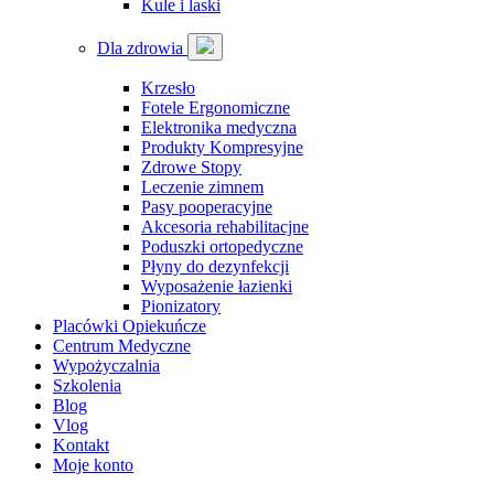
Kule i laski
Dla zdrowia
Krzesło
Fotele Ergonomiczne
Elektronika medyczna
Produkty Kompresyjne
Zdrowe Stopy
Leczenie zimnem
Pasy pooperacyjne
Akcesoria rehabilitacjne
Poduszki ortopedyczne
Płyny do dezynfekcji
Wyposażenie łazienki
Pionizatory
Placówki Opiekuńcze
Centrum Medyczne
Wypożyczalnia
Szkolenia
Blog
Vlog
Kontakt
Moje konto