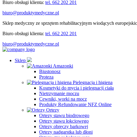
Biuro obsługi klienta:
tel. 662 202 201
biuro@produktymedyczne.pl
Sklep medyczny ze sprzętem rehabilitacyjnym wiodących europejski
Biuro obsługi klienta:
tel. 662 202 201
biuro@produktymedyczne.pl
Sklep
Amazonki
Biustonosz
Proteza
Pielęgnacja i higiena
Kosmetyki do mycia i pielęgnacji ciała
Nietrzymanie moczu
Cewniki, worki na mocz
Produkty Refundowanie NFZ Online
Ortezy
Ortezy stawu biodrowego
Ortezy stawu łokciowego
Ortezy obręczy barkowej
Ortezy nadgarstka lub dłoni