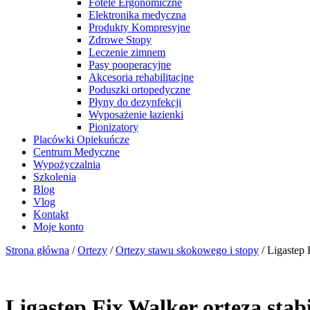
Fotele Ergonomiczne
Elektronika medyczna
Produkty Kompresyjne
Zdrowe Stopy
Leczenie zimnem
Pasy pooperacyjne
Akcesoria rehabilitacjne
Poduszki ortopedyczne
Płyny do dezynfekcji
Wyposażenie łazienki
Pionizatory
Placówki Opiekuńcze
Centrum Medyczne
Wypożyczalnia
Szkolenia
Blog
Vlog
Kontakt
Moje konto
Strona główna
/
Ortezy
/
Ortezy stawu skokowego i stopy
/ Ligastep 
Ligastep Fix Walker orteza sta