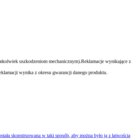
akimkolwiek uszkodzeniom mechanicznym).Reklamacje wynikające z
klamacji wynika z okresu gwarancji danego produktu.
ała skonstruowana w taki sposób, aby można było ją z łatwością