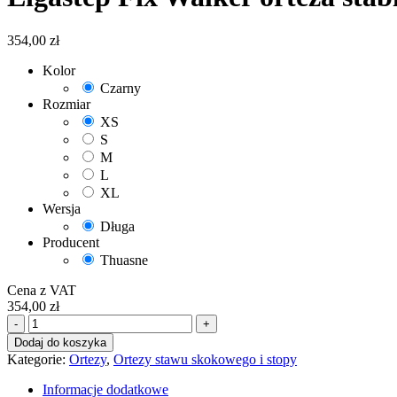
354,00
zł
Kolor
Czarny
Rozmiar
XS
S
M
L
XL
Wersja
Długa
Producent
Thuasne
Cena z VAT
354,00
zł
ilość
-
+
Ligastep
Dodaj do koszyka
Fix
Kategorie:
Ortezy
,
Ortezy stawu skokowego i stopy
Walker
orteza
Informacje dodatkowe