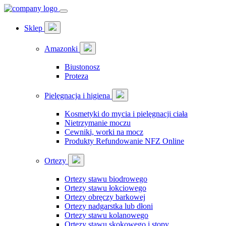
Sklep
Amazonki
Biustonosz
Proteza
Pielęgnacja i higiena
Kosmetyki do mycia i pielęgnacji ciała
Nietrzymanie moczu
Cewniki, worki na mocz
Produkty Refundowanie NFZ Online
Ortezy
Ortezy stawu biodrowego
Ortezy stawu łokciowego
Ortezy obręczy barkowej
Ortezy nadgarstka lub dłoni
Ortezy stawu kolanowego
Ortezy stawu skokowego i stopy