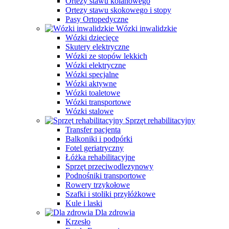
Ortezy stawu kolanowego
Ortezy stawu skokowego i stopy
Pasy Ortopedyczne
Wózki inwalidzkie
Wózki dziecięce
Skutery elektryczne
Wózki ze stopów lekkich
Wózki elektryczne
Wózki specjalne
Wózki aktywne
Wózki toaletowe
Wózki transportowe
Wózki stalowe
Sprzęt rehabilitacyjny
Transfer pacjenta
Balkoniki i podpórki
Fotel geriatryczny
Łóżka rehabilitacyjne
Sprzęt przeciwodlezynowy
Podnośniki transportowe
Rowery trzykołowe
Szafki i stoliki przyłóżkowe
Kule i laski
Dla zdrowia
Krzesło