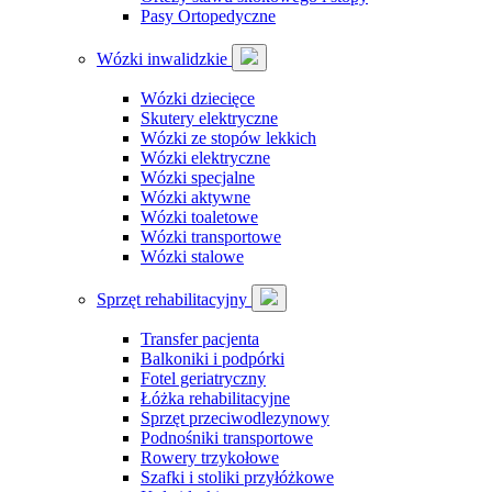
Pasy Ortopedyczne
Wózki inwalidzkie
Wózki dziecięce
Skutery elektryczne
Wózki ze stopów lekkich
Wózki elektryczne
Wózki specjalne
Wózki aktywne
Wózki toaletowe
Wózki transportowe
Wózki stalowe
Sprzęt rehabilitacyjny
Transfer pacjenta
Balkoniki i podpórki
Fotel geriatryczny
Łóżka rehabilitacyjne
Sprzęt przeciwodlezynowy
Podnośniki transportowe
Rowery trzykołowe
Szafki i stoliki przyłóżkowe