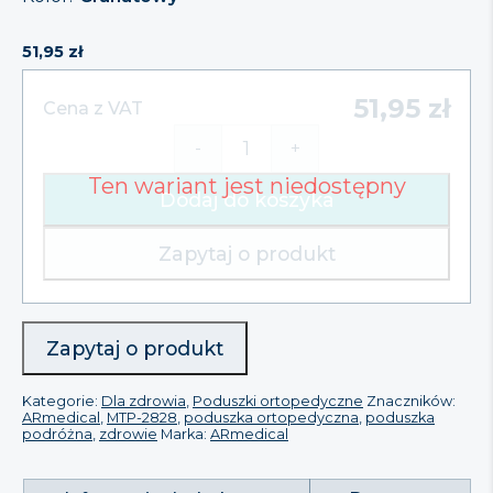
51,95
zł
51,95
zł
Cena z VAT
-
+
ilość
Poduszka
Dodaj do koszyka
Ortopedyczna,
EXCLUSIVE
TRAVEL
Zapytaj o produkt
MTP-
2828
-
ARmedical
Zapytaj o produkt
Kategorie:
Dla zdrowia
,
Poduszki ortopedyczne
Znaczników:
ARmedical
,
MTP-2828
,
poduszka ortopedyczna
,
poduszka
podróżna
,
zdrowie
Marka:
ARmedical