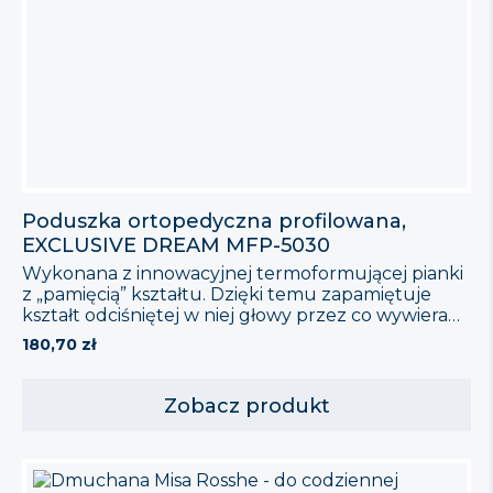
Poduszka ortopedyczna profilowana,
EXCLUSIVE DREAM MFP-5030
Wykonana z innowacyjnej termoformującej pianki
z „pamięcią” kształtu. Dzięki temu zapamiętuje
kształt odciśniętej w niej głowy przez co wywiera
dużo mniejszy ucisk na ciało a tym samym
180,70
zł
nie zaburza krążenia krwi. Szczególnie polecana
jeżeli pojawia się problem z: Poduszka posiada
super miękką, innowacyjną poszewkę z mikro-fibry
Zobacz produkt
(zapinaną na suwak), dzięki temu istnieje
możliwość prania, tym samym przez długi czas
poduszka zachowuje estetyczny wygląd.
Poduszka ortopedyczna […]