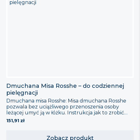
Dmuchana Misa Rosshe – do codziennej
pielęgnacji
Dmuchana misa Rosshe: Misa dmuchana Rosshe
pozwala bez uciążliwego przenoszenia osoby
leżącej umyć ją w łóżku. Instrukcja jak to zrobić
krok po kroku przedstawiona jest poniżej.
151,91
zł
Zobacz produkt