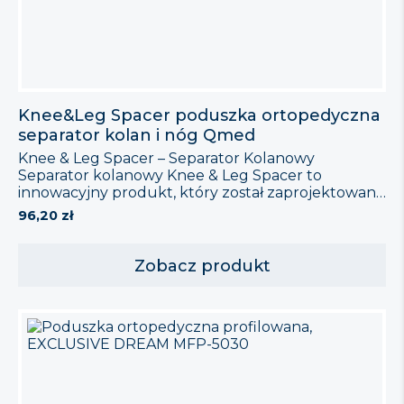
Knee&Leg Spacer poduszka ortopedyczna
separator kolan i nóg Qmed
Knee & Leg Spacer – Separator Kolanowy
Separator kolanowy Knee & Leg Spacer to
innowacyjny produkt, który został zaprojektowany
w celu łagodzenia dolegliwości bólowych oraz
96,20
zł
zapewnienia komfortowego snu w pozycji na
boku. Cechy Produktu Wskazania Knee & Leg
Spacer jest odpowiedni w przypadkach:
Zobacz produkt
Przeciwwskazania Skład Wymiary Producent Knee
& Leg Spacer to doskonałe wsparcie dla […]