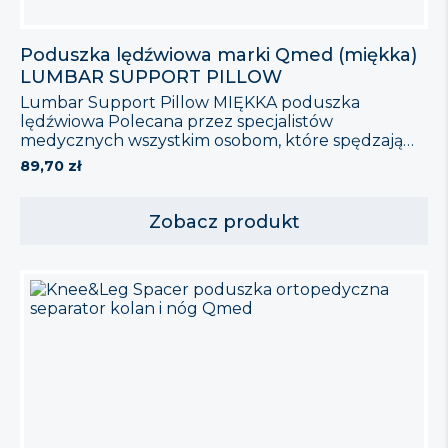
Poduszka lędźwiowa marki Qmed (miękka)
LUMBAR SUPPORT PILLOW
Lumbar Support Pillow MIĘKKA poduszka
lędźwiowa Polecana przez specjalistów
medycznych wszystkim osobom, które spędzają
dużo czasu w pozycji siedzącej. Poduszka Qmed
89,70
zł
Lumbar Support zapewnia optymalne utrzymanie
kręgosłupa w anatomicznym położeniu, dzięki
czemu sprzyja likwidacji bólu odcinka
Zobacz produkt
lędźwiowego, powstającego podczas
długotrwałego siedzenia. Może być stosowana w
samochodzie, domu, pracy. Zastosowanie poduszki
lędźwiowej wpływa znacząco na zachowanie […]