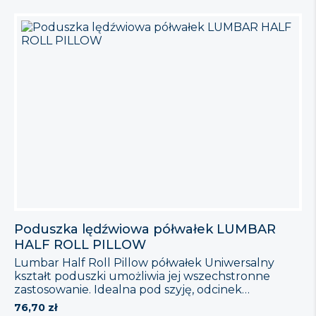
Poduszka lędźwiowa półwałek LUMBAR
HALF ROLL PILLOW
Lumbar Half Roll Pillow półwałek Uniwersalny
kształt poduszki umożliwia jej wszechstronne
zastosowanie. Idealna pod szyję, odcinek
lędźwiowy kręgosłupa, kolana, stopy oraz
76,70
zł