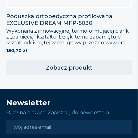
Poduszka ortopedyczna profilowana,
EXCLUSIVE DREAM MFP-5030
Wykonana z innowacyjnej termoformującej pianki
z „pamięcią” kształtu. Dzięki temu zapamiętuje
kształt odciśniętej w niej głowy przez co wywiera
dużo mniejszy ucisk na ciało a tym samym
180,70
zł
nie zaburza krążenia krwi. Szczególnie polecana
jeżeli pojawia się problem z: Poduszka posiada
super miękką, innowacyjną poszewkę z mikro-fibry
Zobacz produkt
(zapinaną na suwak), dzięki temu istnieje
możliwość prania, tym samym przez długi czas
poduszka zachowuje estetyczny wygląd.
Poduszka ortopedyczna […]
Newsletter
Bądź na bieżąco! Zapisz się do newslettera.