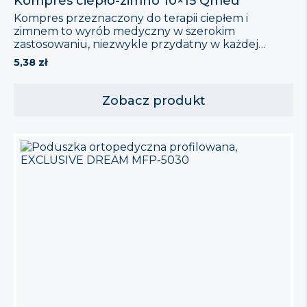
Kompres ciepło-zimno 10×15 Qmed
Kompres przeznaczony do terapii ciepłem i
zimnem to wyrób medyczny w szerokim
zastosowaniu, niezwykle przydatny w każdej
domowej apteczce. Wygodny w użyciu kompres
5,38
zł
żelowy można schłodzić w lodówce albo podgrzać
w ciepłej wodzie lub za pomocą mikrofalówki.
Terapia ciepłem znajduje zastopowanie w
Zobacz produkt
łagodzeniu przewlekłych dolegliwości bólowych,
poprawy ukrwienia oraz w osiąganiu relaksu.
Pomaga także sportowcom. […]