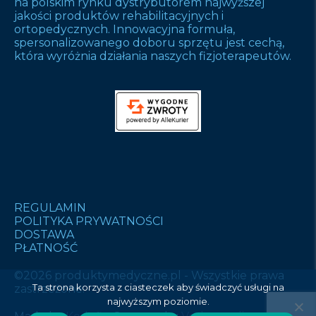
na polskim rynku dystrybutorem najwyższej
jakości produktów rehabilitacyjnych i
ortopedycznych. Innowacyjna formuła,
spersonalizowanego doboru sprzętu jest cechą,
która wyróżnia działania naszych fizjoterapeutów.
REGULAMIN
POLITYKA PRYWATNOŚCI
DOSTAWA
PŁATNOŚĆ
©2026 produktymedyczne.pl - Wszystkie prawa
Ta strona korzysta z ciasteczek aby świadczyć usługi na
zastrzeżone.
najwyższym poziomie.