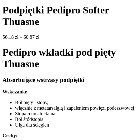
Podpiętki Pedipro Softer
Thuasne
Zakres
56,18
zł
–
60,87
zł
cen:
od
Pedipro wkładki pod pięty
56,18 zł
do
Thuasne
60,87 zł
Absorbujące wstrząsy podpiętki
Wskazania:
Ból pięty i stopy,
włącznie z metatarsalgią i zapaleniem powięzi podeszwowej
Stopa reumatoidalna
Ból śródstopia
Ulga dla ścięgien
Cechy: