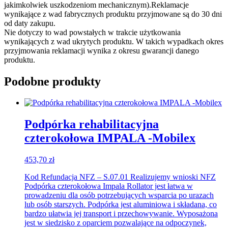
jakimkolwiek uszkodzeniom mechanicznym).Reklamacje
wynikające z wad fabrycznych produktu przyjmowane są do 30 dni
od daty zakupu.
Nie dotyczy to wad powstałych w trakcie użytkowania
wynikających z wad ukrytych produktu. W takich wypadkach okres
przyjmowania reklamacji wynika z okresu gwarancji danego
produktu.
Podobne produkty
Podpórka rehabilitacyjna
czterokołowa IMPALA -Mobilex
453,70
zł
Kod Refundacja NFZ – S.07.01 Realizujemy wnioski NFZ
Podpórka czterokołowa Impala Rollator jest łatwa w
prowadzeniu dla osób potrzebujących wsparcia po urazach
lub osób starszych. Podpórka jest aluminiowa i składana, co
bardzo ułatwia jej transport i przechowywanie. Wyposażona
jest w siedzisko z oparciem pozwalające na odpoczynek,