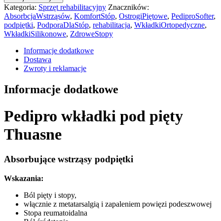
Kategoria:
Sprzęt rehabilitacyjny
Znaczników:
AbsorbcjaWstrząsów
,
KomfortStóp
,
OstrogiPiętowe
,
PediproSofter
,
podpiętki
,
PodporaDlaStóp
,
rehabilitacja
,
WkładkiOrtopedyczne
,
WkładkiSilikonowe
,
ZdroweStopy
Informacje dodatkowe
Dostawa
Zwroty i reklamacje
Informacje dodatkowe
Pedipro wkładki pod pięty
Thuasne
Absorbujące wstrząsy podpiętki
Wskazania:
Ból pięty i stopy,
włącznie z metatarsalgią i zapaleniem powięzi podeszwowej
Stopa reumatoidalna