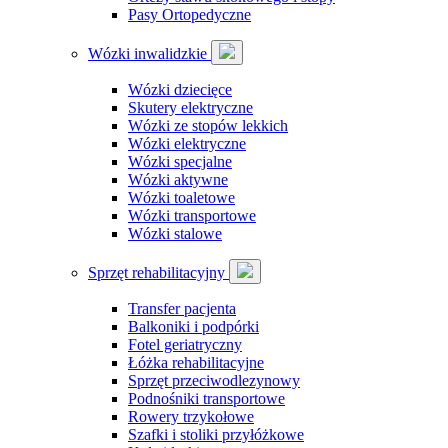
Pasy Ortopedyczne
Wózki inwalidzkie
Wózki dziecięce
Skutery elektryczne
Wózki ze stopów lekkich
Wózki elektryczne
Wózki specjalne
Wózki aktywne
Wózki toaletowe
Wózki transportowe
Wózki stalowe
Sprzęt rehabilitacyjny
Transfer pacjenta
Balkoniki i podpórki
Fotel geriatryczny
Łóżka rehabilitacyjne
Sprzęt przeciwodlezynowy
Podnośniki transportowe
Rowery trzykołowe
Szafki i stoliki przyłóżkowe