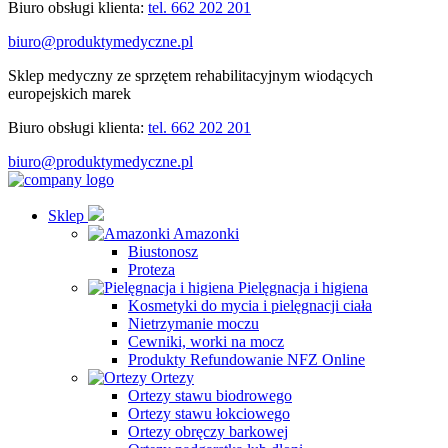
Biuro obsługi klienta:
tel. 662 202 201
biuro@produktymedyczne.pl
Sklep medyczny ze sprzętem rehabilitacyjnym wiodących
europejskich marek
Biuro obsługi klienta:
tel. 662 202 201
biuro@produktymedyczne.pl
Sklep
Amazonki
Biustonosz
Proteza
Pielęgnacja i higiena
Kosmetyki do mycia i pielęgnacji ciała
Nietrzymanie moczu
Cewniki, worki na mocz
Produkty Refundowanie NFZ Online
Ortezy
Ortezy stawu biodrowego
Ortezy stawu łokciowego
Ortezy obręczy barkowej