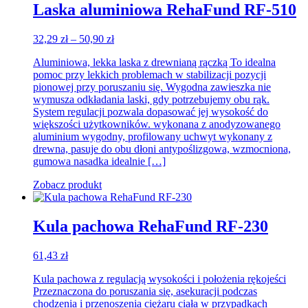
Laska aluminiowa RehaFund RF-510
Zakres
32,29
zł
–
50,90
zł
cen:
Aluminiowa, lekka laska z drewnianą rączką To idealna
od
pomoc przy lekkich problemach w stabilizacji pozycji
32,29 zł
pionowej przy poruszaniu się. Wygodna zawieszka nie
do
wymusza odkładania laski, gdy potrzebujemy obu rąk.
50,90 zł
System regulacji pozwala dopasować jej wysokość do
większości użytkowników. wykonana z anodyzowanego
aluminium wygodny, profilowany uchwyt wykonany z
drewna, pasuje do obu dłoni antypoślizgowa, wzmocniona,
gumowa nasadka idealnie […]
Zobacz produkt
Kula pachowa RehaFund RF-230
61,43
zł
Kula pachowa z regulacją wysokości i położenia rękojeści
Przeznaczona do poruszania się, asekuracji podczas
chodzenia i przenoszenia ciężaru ciała w przypadkach