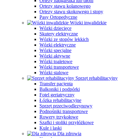
Ortezy nadgarstka lub dłoni
Ortezy stawu kolanowego
Ortezy stawu skokowego i stopy
Pasy Ortopedyczne
Wózki inwalidzkie
Wózki dziecięce
Skutery elektryczne
Wózki ze stopów lekkich
Wózki elektryczne
Wózki specjalne
Wózki aktywne
Wózki toaletowe
Wózki transportowe
Wózki stalowe
Sprzęt rehabilitacyjny
Transfer pacjenta
Balkoniki i podpórki
Fotel geriatryczny
Łóżka rehabilitacyjne
Sprzęt przeciwodlezynowy
Podnośniki transportowe
Rowery trzykołowe
Szafki i stoliki przyłóżkowe
Kule i laski
Dla zdrowia