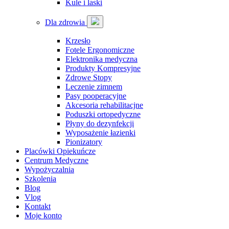
Kule i laski
Dla zdrowia
Krzesło
Fotele Ergonomiczne
Elektronika medyczna
Produkty Kompresyjne
Zdrowe Stopy
Leczenie zimnem
Pasy pooperacyjne
Akcesoria rehabilitacjne
Poduszki ortopedyczne
Płyny do dezynfekcji
Wyposażenie łazienki
Pionizatory
Placówki Opiekuńcze
Centrum Medyczne
Wypożyczalnia
Szkolenia
Blog
Vlog
Kontakt
Moje konto