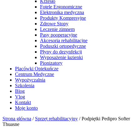
Krzesło
Fotele Ergonomiczne
Elektronika medyczna
Produkty Kompresyjne
Zdrowe Stopy
Leczenie zimnem
Pasy pooperacyjne
Akcesoria rehabilitacjne
Poduszki ortopedyczne
Płyny do dezynfekcji
Wyposażenie łazienki
Pionizatory
Placówki Opiekuńcze
Centrum Medyczne
Wypożyczalnia
Szkolenia
Blog
Vlog
Kontakt
Moje konto
Strona główna
/
Sprzęt rehabilitacyjny
/ Podpiętki Pedipro Softer
Thuasne