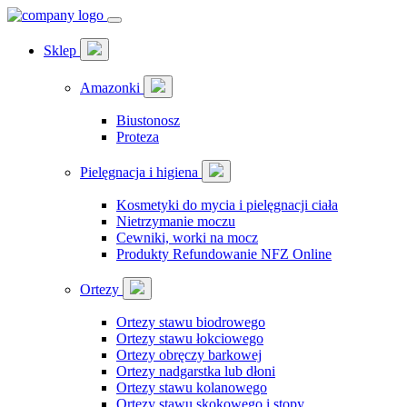
Sklep
Amazonki
Biustonosz
Proteza
Pielęgnacja i higiena
Kosmetyki do mycia i pielęgnacji ciała
Nietrzymanie moczu
Cewniki, worki na mocz
Produkty Refundowanie NFZ Online
Ortezy
Ortezy stawu biodrowego
Ortezy stawu łokciowego
Ortezy obręczy barkowej
Ortezy nadgarstka lub dłoni
Ortezy stawu kolanowego
Ortezy stawu skokowego i stopy