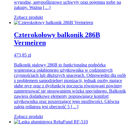
wygodne, antypoślizgowe uchwyty oraz pojemną torbę na
zakupy. Ważną […]
Zobacz produkt
Czterokołowy balkonik 286B
Vermeiren
473,85
zł
Balkonik stalowy 286B to funkcjonalna podpórka
wspierająca osłabionego użytkownika w codziennych
czynnościach lub dłuższych spacerach. Odpowiedni dla osób
z problemem samodzielnej pionizacji, jednak osoby mające
słabe ręce oraz z dysfunkcją poczucia równowagi powinny
zainteresować się stosowaniem wózka specjalnego. Balkonik
zawiera dodatkowe elementy poprawiające komfort
użytkownika oraz poszerzające jego możliwości. Główną
zaletą rollatora jest obecność 5 […]
Zobacz produkt