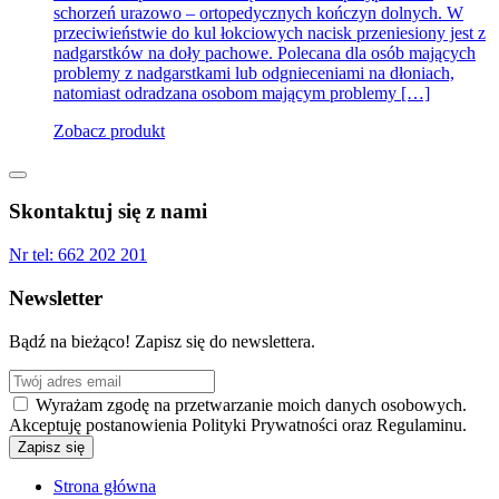
schorzeń urazowo – ortopedycznych kończyn dolnych. W
przeciwieństwie do kul łokciowych nacisk przeniesiony jest z
nadgarstków na doły pachowe. Polecana dla osób mających
problemy z nadgarstkami lub odgnieceniami na dłoniach,
natomiast odradzana osobom mającym problemy […]
Zobacz produkt
Skontaktuj się z nami
Nr tel:
662 202 201
Newsletter
Bądź na bieżąco! Zapisz się do newslettera.
Wyrażam zgodę na przetwarzanie moich danych osobowych.
Akceptuję postanowienia Polityki Prywatności oraz Regulaminu.
Strona główna