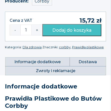
Corbby
Producent
15,72
zł
Cena z VAT
Dodaj do koszyka
-
+
ilość
Prawidła
plastikowe
Corbby
Kategoria:
Dla zdrowia
Znaczniki:
corbby
,
Prawidła plastikowe
Informacje dodatkowe
Dostawa
Zwroty i reklamacje
Informacje dodatkowe
Prawidła Plastikowe do Butów
Corbby