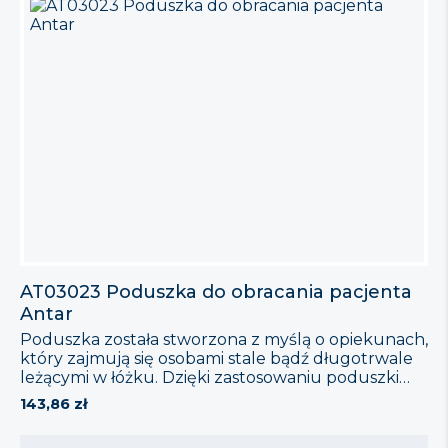
karku, w przypadku […]
AT03023 Poduszka do obracania pacjenta
Antar
Poduszka została stworzona z myślą o opiekunach,
który zajmują się osobami stale bądź długotrwale
leżącymi w łóżku. Dzięki zastosowaniu poduszki
obracanie pacjenta nie będzie wymagało dużej siły,
143,86
zł
a dla osoby leżącej czynność ta będzie
zdecydowanie bardziej komfortowa. Cechy