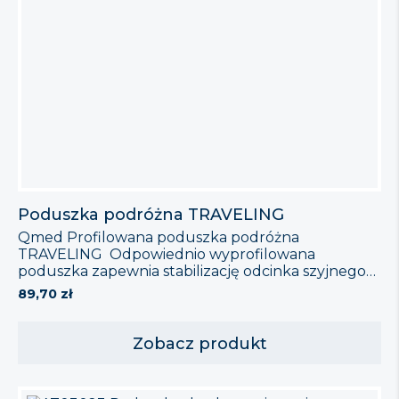
Poduszka podróżna TRAVELING
Qmed Profilowana poduszka podróżna
TRAVELING Odpowiednio wyprofilowana
poduszka zapewnia stabilizację odcinka szyjnego
kręgosłupa z zachowaniem jego fizjologicznej
89,70
zł
krzywizny oraz odciąża struktury kostno-stawowe,
więzadłowe i mięśniowe. Poduszka zalecana jest
przez specjalistów medycznych dla dzieci powyżej
Zobacz produkt
3 roku życia i dorosłych w stanach
przeciążeniowych odcinka szyjnego kręgosłupa
związanych z nadmiernym napięciem mięśni szyi i