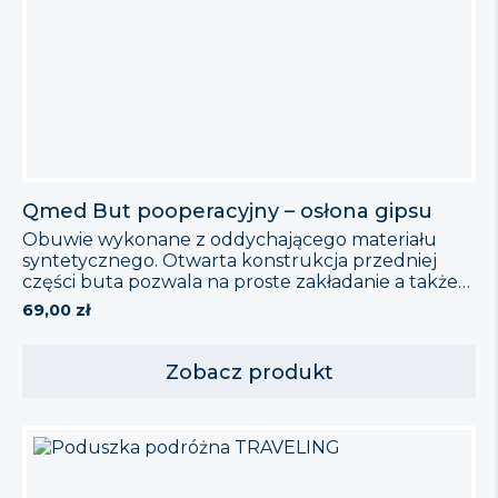
Qmed But pooperacyjny – osłona gipsu
Obuwie wykonane z oddychającego materiału
syntetycznego. Otwarta konstrukcja przedniej
części buta pozwala na proste zakładanie a także
zapewnia dopływ powietrza do stopy. Sztywny
69,00
zł
zapiętek, prawidłowo utrzymuje stopę w pozycji.
Obuwie zapinane jest na 2 rzepy by móc
dopasować tęgość buta i zapięcie do
Zobacz produkt
indywidualnych potrzeb użytkownika. But może
być stosowany zarówno na lewą jak i […]