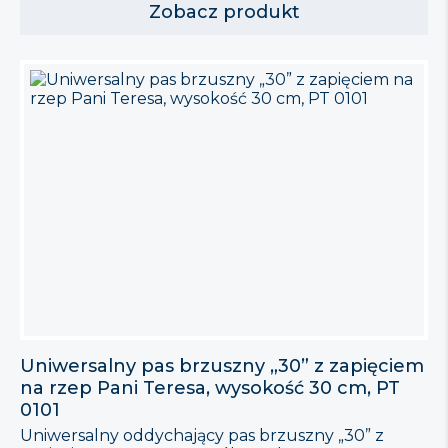
produktu: Wymiary: 49cm x 41,5cm x 10,6cm
Zobacz produkt
Uniwersalny pas brzuszny „30” z zapięciem
na rzep Pani Teresa, wysokość 30 cm, PT
0101
Uniwersalny oddychający pas brzuszny „30” z