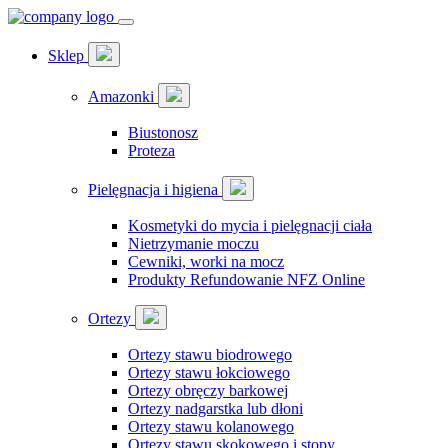
Sklep
Amazonki
Biustonosz
Proteza
Pielęgnacja i higiena
Kosmetyki do mycia i pielęgnacji ciała
Nietrzymanie moczu
Cewniki, worki na mocz
Produkty Refundowanie NFZ Online
Ortezy
Ortezy stawu biodrowego
Ortezy stawu łokciowego
Ortezy obręczy barkowej
Ortezy nadgarstka lub dłoni
Ortezy stawu kolanowego
Ortezy stawu skokowego i stopy