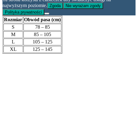
najwyższym poziomie.
Zgoda
Nie wyrażam zgody
Polityka prywatności
Rozmiar
Obwód pasa (cm)
S
78 – 85
M
85 – 105
L
105 – 125
XL
125 – 145