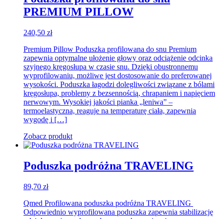
PREMIUM PILLOW
240,50
zł
Premium Pillow Poduszka profilowana do snu Premium
zapewnia optymalne ułożenie głowy oraz odciążenie odcinka
szyjnego kręgosłupa w czasie snu. Dzięki obustronnemu
wyprofilowaniu, możliwe jest dostosowanie do preferowanej
wysokości. Poduszka łagodzi dolegliwości związane z bólami
kręgosłupa, problemy z bezsennością, chrapaniem i napięciem
nerwowym. Wysokiej jakości pianka „leniwa” –
termoelastyczna, reaguje na temperaturę ciała, zapewnia
wygodę i […]
Zobacz produkt
Poduszka podróżna TRAVELING
89,70
zł
Qmed Profilowana poduszka podróżna TRAVELING
Odpowiednio wyprofilowana poduszka zapewnia stabilizację