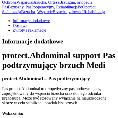
pas
OchronaWsparciaBrzucha
,
OrtezaBrzuszna
,
ortopedia
,
brzuszny
PasBrzuszny
,
PasPooperacyjny
,
RehabilitacjaPoOperacji
,
Medi
StabilizacjaBrzucha
,
WsparcieBrzucha
,
zdrowieIRehabilitacja
Informacje dodatkowe
Dostawa
Zwroty i reklamacje
Informacje dodatkowe
protect.Abdominal support Pas
podtrzymujący brzuch Medi
protect.Abdominal – Pas podtrzymujący
Pas protect.Abdominal to ortopedyczny pas podtrzymujący,
zaprojektowany do wsparcia brzucha oraz dolnego odcinka
kręgosłupa. Może być stosowany wyłącznie na nieuszkodzonej
skórze w celu stabilizacji powłok brzusznych.
Wskazania: