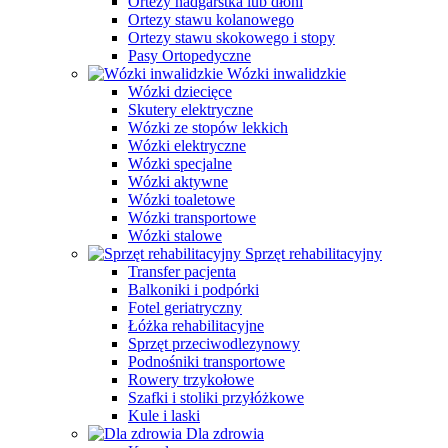
Ortezy nadgarstka lub dłoni
Ortezy stawu kolanowego
Ortezy stawu skokowego i stopy
Pasy Ortopedyczne
Wózki inwalidzkie
Wózki dziecięce
Skutery elektryczne
Wózki ze stopów lekkich
Wózki elektryczne
Wózki specjalne
Wózki aktywne
Wózki toaletowe
Wózki transportowe
Wózki stalowe
Sprzęt rehabilitacyjny
Transfer pacjenta
Balkoniki i podpórki
Fotel geriatryczny
Łóżka rehabilitacyjne
Sprzęt przeciwodlezynowy
Podnośniki transportowe
Rowery trzykołowe
Szafki i stoliki przyłóżkowe
Kule i laski
Dla zdrowia