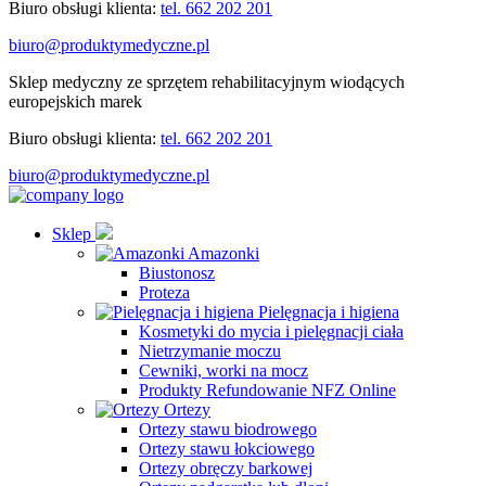
Biuro obsługi klienta:
tel. 662 202 201
biuro@produktymedyczne.pl
Sklep medyczny ze sprzętem rehabilitacyjnym wiodących
europejskich marek
Biuro obsługi klienta:
tel. 662 202 201
biuro@produktymedyczne.pl
Sklep
Amazonki
Biustonosz
Proteza
Pielęgnacja i higiena
Kosmetyki do mycia i pielęgnacji ciała
Nietrzymanie moczu
Cewniki, worki na mocz
Produkty Refundowanie NFZ Online
Ortezy
Ortezy stawu biodrowego
Ortezy stawu łokciowego
Ortezy obręczy barkowej