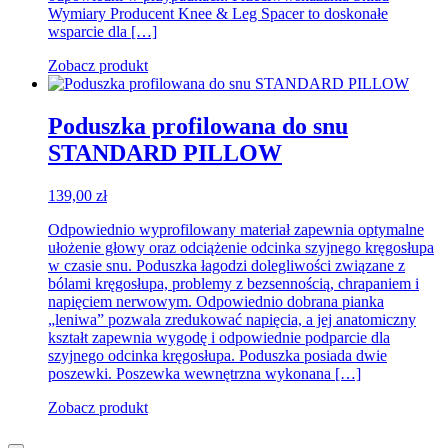
Wymiary Producent Knee & Leg Spacer to doskonałe
wsparcie dla […]
Zobacz produkt
Poduszka profilowana do snu
STANDARD PILLOW
139,00
zł
Odpowiednio wyprofilowany materiał zapewnia optymalne
ułożenie głowy oraz odciążenie odcinka szyjnego kręgosłupa
w czasie snu. Poduszka łagodzi dolegliwości związane z
bólami kręgosłupa, problemy z bezsennością, chrapaniem i
napięciem nerwowym. Odpowiednio dobrana pianka
„leniwa” pozwala zredukować napięcia, a jej anatomiczny
kształt zapewnia wygodę i odpowiednie podparcie dla
szyjnego odcinka kręgosłupa. Poduszka posiada dwie
poszewki. Poszewka wewnętrzna wykonana […]
Zobacz produkt