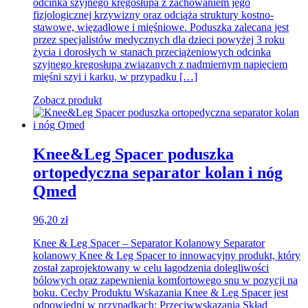
odcinka szyjnego kręgosłupa z zachowaniem jego
fizjologicznej krzywizny oraz odciąża struktury kostno-
stawowe, więzadłowe i mięśniowe. Poduszka zalecana jest
przez specjalistów medycznych dla dzieci powyżej 3 roku
życia i dorosłych w stanach przeciążeniowych odcinka
szyjnego kręgosłupa związanych z nadmiernym napięciem
mięśni szyi i karku, w przypadku […]
Zobacz produkt
Knee&Leg Spacer poduszka
ortopedyczna separator kolan i nóg
Qmed
96,20
zł
Knee & Leg Spacer – Separator Kolanowy Separator
kolanowy Knee & Leg Spacer to innowacyjny produkt, który
został zaprojektowany w celu łagodzenia dolegliwości
bólowych oraz zapewnienia komfortowego snu w pozycji na
boku. Cechy Produktu Wskazania Knee & Leg Spacer jest
odpowiedni w przypadkach: Przeciwwskazania Skład