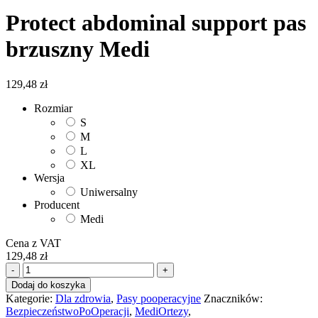
Protect abdominal support pas
brzuszny Medi
129,48
zł
Rozmiar
S
M
L
XL
Wersja
Uniwersalny
Producent
Medi
Cena z VAT
129,48
zł
ilość
-
+
Protect
Dodaj do koszyka
abdominal
Kategorie:
Dla zdrowia
,
Pasy pooperacyjne
Znaczników:
support
BezpieczeństwoPoOperacji
,
MediOrtezy
,