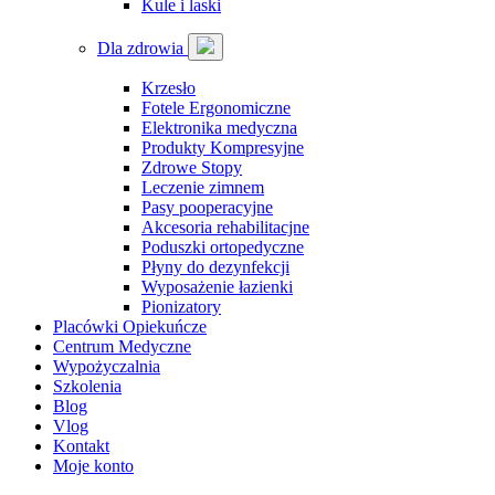
Kule i laski
Dla zdrowia
Krzesło
Fotele Ergonomiczne
Elektronika medyczna
Produkty Kompresyjne
Zdrowe Stopy
Leczenie zimnem
Pasy pooperacyjne
Akcesoria rehabilitacjne
Poduszki ortopedyczne
Płyny do dezynfekcji
Wyposażenie łazienki
Pionizatory
Placówki Opiekuńcze
Centrum Medyczne
Wypożyczalnia
Szkolenia
Blog
Vlog
Kontakt
Moje konto