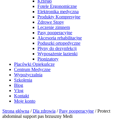
Krzesło
Fotele Ergonomiczne
Elektronika medyczna
Produkty Kompresyjne
Zdrowe Stopy
Leczenie zimnem
Pasy pooperacyjne
Akcesoria rehabilitacjne
Poduszki ortopedyczne
Płyny do dezynfekcji
Wyposażenie łazienki
Pionizatory
Placówki Opiekuńcze
Centrum Medyczne
Wypożyczalnia
Szkolenia
Blog
Vlog
Kontakt
Moje konto
Strona główna
/
Dla zdrowia
/
Pasy pooperacyjne
/ Protect
abdominal support pas brzuszny Medi