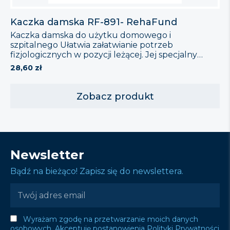
Kaczka damska RF-891- RehaFund
Kaczka damska do użytku domowego i
szpitalnego Ułatwia załatwianie potrzeb
fizjologicznych w pozycji leżącej. Jej specjalny
profil dostosowany jest do anatomii kobiet i
28,60
zł
zapobiega rozlewaniu moczu. Można ją myć,
sterylizować w autoklawie i dezynfekować.
Zastosowanie medyczne: Wyrób przeznaczony
Zobacz produkt
jest do stosowania w jednostkach leczniczych i w
warunkach domowych do obsługi ludzi obłożnie
chorych, w celu łagodzenia skutków […]
Newsletter
Bądź na bieżąco! Zapisz się do newslettera.
Wyrażam zgodę na przetwarzanie moich danych
osobowych. Akceptuję postanowienia Polityki Prywatności