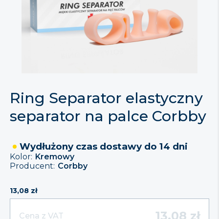
Ring Separator elastyczny
separator na palce Corbby
Wydłużony czas dostawy do 14 dni
Kolor:
Kremowy
Producent:
Corbby
13,08
zł
13,08
zł
Cena z VAT