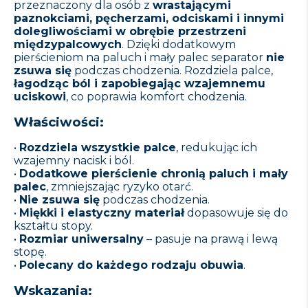
przeznaczony dla osób z
wrastającymi
paznokciami, pęcherzami, odciskami i innymi
dolegliwościami w obrębie przestrzeni
międzypalcowych
. Dzięki dodatkowym
pierścieniom na paluch i mały palec separator
nie
zsuwa się
podczas chodzenia. Rozdziela palce,
łagodząc ból i zapobiegając wzajemnemu
uciskowi
, co poprawia komfort chodzenia.
Właściwości:
•
Rozdziela wszystkie palce
, redukując ich
wzajemny nacisk i ból.
•
Dodatkowe pierścienie chronią paluch i mały
palec
, zmniejszając ryzyko otarć.
•
Nie zsuwa się
podczas chodzenia.
•
Miękki i elastyczny materiał
dopasowuje się do
kształtu stopy.
•
Rozmiar uniwersalny
– pasuje na prawą i lewą
stopę.
•
Polecany do każdego rodzaju obuwia
.
Wskazania: