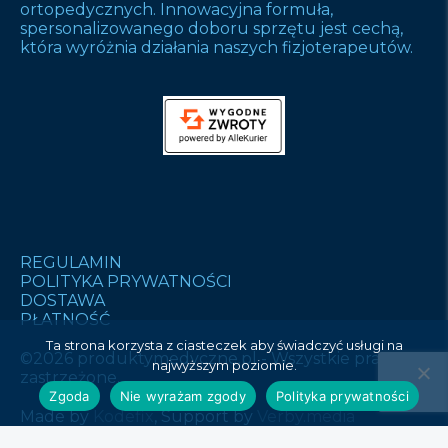
ortopedycznych. Innowacyjna formuła,
spersonalizowanego doboru sprzętu jest cechą,
która wyróżnia działania naszych fizjoterapeutów.
REGULAMIN
POLITYKA PRYWATNOŚCI
DOSTAWA
PŁATNOŚĆ
Ta strona korzysta z ciasteczek aby świadczyć usługi na
©2026 produktymedyczne.pl - Wszystkie prawa
najwyższym poziomie.
zastrzeżone.
Zgoda
Nie wyrażam zgody
Polityka prywatności
Made by
Kodefix
, Support by
Verby.media