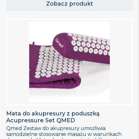
produktu: Wymiary: 49cm x 41,5cm x 10,6cm
Zobacz produkt
Mata do akupresury z poduszką
Acupressure Set QMED
Qmed Zestaw do akupresury umożliwia
samodzielne stosowanie masażu w warunkach