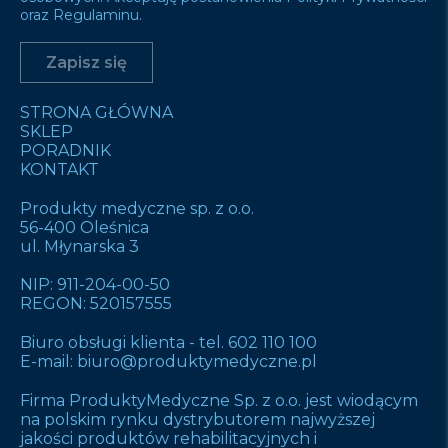
oraz Regulaminu.
STRONA GŁÓWNA
SKLEP
PORADNIK
KONTAKT
Produkty medyczne sp. z o.o.
56-400 Oleśnica
ul. Młynarska 3
NIP: 911-204-00-50
REGON: 520157555
Biuro obsługi klienta -
tel. 602 110 100
E-mail:
biuro@produktymedyczne.pl
Firma ProduktyMedyczne Sp. z o.o. jest wiodącym
na polskim rynku dystrybutorem najwyższej
jakości produktów rehabilitacyjnych i