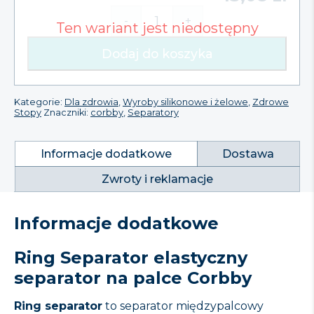
-
+
ilość
Ring
Dodaj do koszyka
Separator
elastyczny
separator
na
Kategorie:
Dla zdrowia
,
Wyroby silikonowe i żelowe
,
Zdrowe
palce
Stopy
Znaczniki:
corbby
,
Separatory
Corbby
Informacje dodatkowe
Dostawa
Zwroty i reklamacje
Informacje dodatkowe
Ring Separator elastyczny
separator na palce Corbby
Ring separator
to separator międzypalcowy