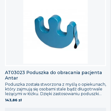
AT03023 Poduszka do obracania pacjenta
Antar
Poduszka została stworzona z myślą o opiekunach,
który zajmują się osobami stale bądź długotrwale
leżącymi w łóżku. Dzięki zastosowaniu poduszki
obracanie pacjenta nie będzie wymagało dużej siły,
143,86
zł
a dla osoby leżącej czynność ta będzie
zdecydowanie bardziej komfortowa. Cechy