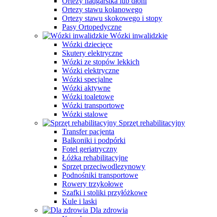
Ortezy nadgarstka lub dłoni
Ortezy stawu kolanowego
Ortezy stawu skokowego i stopy
Pasy Ortopedyczne
Wózki inwalidzkie
Wózki dziecięce
Skutery elektryczne
Wózki ze stopów lekkich
Wózki elektryczne
Wózki specjalne
Wózki aktywne
Wózki toaletowe
Wózki transportowe
Wózki stalowe
Sprzęt rehabilitacyjny
Transfer pacjenta
Balkoniki i podpórki
Fotel geriatryczny
Łóżka rehabilitacyjne
Sprzęt przeciwodlezynowy
Podnośniki transportowe
Rowery trzykołowe
Szafki i stoliki przyłóżkowe
Kule i laski
Dla zdrowia