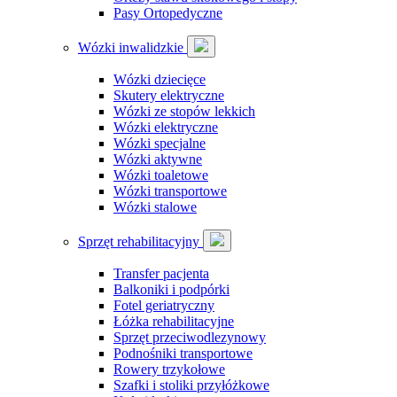
Pasy Ortopedyczne
Wózki inwalidzkie
Wózki dziecięce
Skutery elektryczne
Wózki ze stopów lekkich
Wózki elektryczne
Wózki specjalne
Wózki aktywne
Wózki toaletowe
Wózki transportowe
Wózki stalowe
Sprzęt rehabilitacyjny
Transfer pacjenta
Balkoniki i podpórki
Fotel geriatryczny
Łóżka rehabilitacyjne
Sprzęt przeciwodlezynowy
Podnośniki transportowe
Rowery trzykołowe
Szafki i stoliki przyłóżkowe