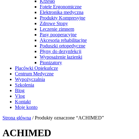
Krzesło
Fotele Ergonomiczne
Elektronika medyczna
Produkty Kompresyjne
Zdrowe Stopy
Leczenie zimnem
Pasy pooperacyjne
Akcesoria rehabilitacjne
Poduszki ortopedyczne
Płyny do dezynfekcji
Wyposażenie łazienki
Pionizatory
Placówki Opiekuńcze
Centrum Medyczne
Wypożyczalnia
Szkolenia
Blog
Vlog
Kontakt
Moje konto
Strona główna
/ Produkty oznaczone “ACHIMED”
ACHIMED