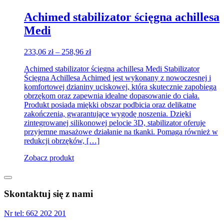
Achimed stabilizator ścięgna achillesa
Medi
Zakres
233,06
zł
–
258,96
zł
cen:
Achimed stabilizator ścięgna achillesa Medi Stabilizator
od
Ścięgna Achillesa Achimed jest wykonany z nowoczesnej i
233,06 zł
komfortowej dzianiny uciskowej, która skutecznie zapobiega
do
obrzękom oraz zapewnia idealne dopasowanie do ciała.
258,96 zł
Produkt posiada miękki obszar podbicia oraz delikatne
zakończenia, gwarantujące wygodę noszenia. Dzięki
zintegrowanej silikonowej pelocie 3D, stabilizator oferuje
przyjemne masażowe działanie na tkanki. Pomaga również w
redukcji obrzęków, […]
Zobacz produkt
Skontaktuj się z nami
Nr tel:
662 202 201