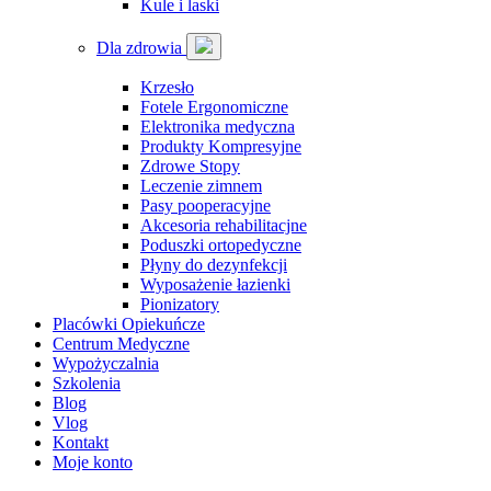
Kule i laski
Dla zdrowia
Krzesło
Fotele Ergonomiczne
Elektronika medyczna
Produkty Kompresyjne
Zdrowe Stopy
Leczenie zimnem
Pasy pooperacyjne
Akcesoria rehabilitacjne
Poduszki ortopedyczne
Płyny do dezynfekcji
Wyposażenie łazienki
Pionizatory
Placówki Opiekuńcze
Centrum Medyczne
Wypożyczalnia
Szkolenia
Blog
Vlog
Kontakt
Moje konto