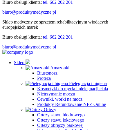
Biuro obsługi klienta:
tel. 662 202 201
biuro@produktymedyczne.pl
Sklep medyczny ze sprzętem rehabilitacyjnym wiodących
europejskich marek
Biuro obsługi klienta:
tel. 662 202 201
biuro@produktymedyczne.pl
Sklep
Amazonki
Biustonosz
Proteza
Pielęgnacja i higiena
Kosmetyki do mycia i pielęgnacji ciała
Nietrzymanie moczu
Cewniki, worki na mocz
Produkty Refundowanie NFZ Online
Ortezy
Ortezy stawu biodrowego
Ortezy stawu łokciowego
Ortezy obręczy barkowej