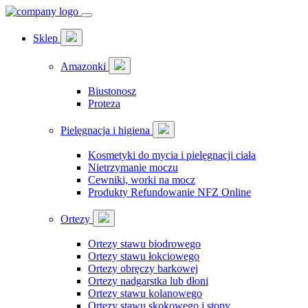
Sklep
Amazonki
Biustonosz
Proteza
Pielęgnacja i higiena
Kosmetyki do mycia i pielęgnacji ciała
Nietrzymanie moczu
Cewniki, worki na mocz
Produkty Refundowanie NFZ Online
Ortezy
Ortezy stawu biodrowego
Ortezy stawu łokciowego
Ortezy obręczy barkowej
Ortezy nadgarstka lub dłoni
Ortezy stawu kolanowego
Ortezy stawu skokowego i stopy