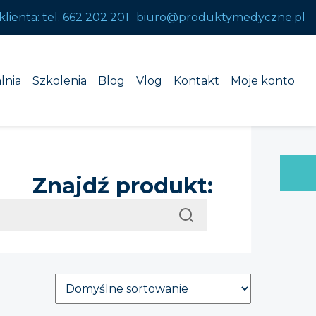
klienta:
tel. 662 202 201
biuro@produktymedyczne.pl
lnia
Szkolenia
Blog
Vlog
Kontakt
Moje konto
Znajdź produkt: