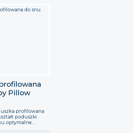
profilowana
by Pillow
duszka profilowana
ształt poduszki
ku optymalne
ki i komfortowe