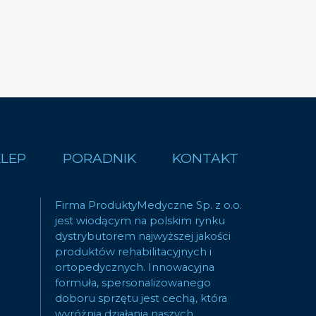
KLEP
PORADNIK
KONTAKT
Firma ProduktyMedyczne Sp. z o.o.
jest wiodącym na polskim rynku
dystrybutorem najwyższej jakości
produktów rehabilitacyjnych i
ortopedycznych. Innowacyjna
formuła, spersonalizowanego
doboru sprzętu jest cechą, która
wyróżnia działania naszych