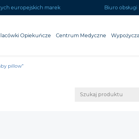
cych europejskich marek
Biuro obsługi 
lacówki Opiekuńcze
Centrum Medyczne
Wypożycza
by pillow”