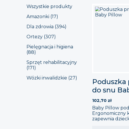
Wszystkie produkty
Amazonki (17)
Dla zdrowia (394)
Ortezy (307)
Pielęgnacja i higiena
(88)
Sprzęt rehabilitacyjny
(171)
Wózki inwalidzkie (27)
Poduszka 
do snu Ba
102,70
zł
Baby Pillow po
Ergonomiczny k
zapewnia dziec
podparcie głów