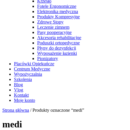
Krzesło
Fotele Ergonomiczne
Elektronika medyczna
Produkty Kompresyjne
Zdrowe Stopy
Leczenie zimnem
Pasy pooperacyjne
Akcesoria rehabilitacjne
Poduszki ortopedyczne
Płyny do dezynfekcji
Wyposażenie łazienki
Pionizatory
Placówki Opiekuńcze
Centrum Medyczne
Wypożyczalnia
Szkolenia
Blog
Vlog
Kontakt
Moje konto
Strona główna
/ Produkty oznaczone “medi”
medi