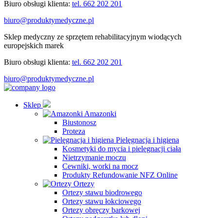
Biuro obsługi klienta:
tel. 662 202 201
biuro@produktymedyczne.pl
Sklep medyczny ze sprzętem rehabilitacyjnym wiodących
europejskich marek
Biuro obsługi klienta:
tel. 662 202 201
biuro@produktymedyczne.pl
Sklep
Amazonki
Biustonosz
Proteza
Pielęgnacja i higiena
Kosmetyki do mycia i pielęgnacji ciała
Nietrzymanie moczu
Cewniki, worki na mocz
Produkty Refundowanie NFZ Online
Ortezy
Ortezy stawu biodrowego
Ortezy stawu łokciowego
Ortezy obręczy barkowej