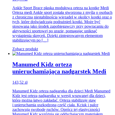
Ankle Sport Brace płaska modułowa orteza na kostkę Medi
Orteza medi Ankle sport została stworzona z myślą o osobach
z chroniczną niestabilnością więzadeł w okolicy kostki oraz o
tych, które doświadczają podrażnień kostki. Może być
stosowana jako środek zapobiegawczy przy powracaniu do
aktywności sportowej po urazie, pomagając uniknąć
wystąpienia skręceń. Dzięki zintegrowanym elementom
stabilizującym po […]
Zobacz produkt
Manumed Kidz orteza
unieruchamiająca nadgarstek Medi
143,52
zł
Manumed Kidz orteza nadgarstka dla dzieci Medi Manumed
Kidz jest ortezą nadgarstka w wersji wsuwanej dla dzieci,
którą można łatwo zakładać. Orteza stabilizuje staw
i unieruchamia uszkodzoną część ciała. Kciuk i palce
zachowują swobodę ruchów. Oprócz tej elastyczności
Manumed Kidz wyróżnia się oddychającym materiałem,