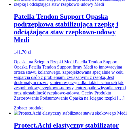
Patella Tendon Support Opaska
podrzepkowa stabilizująca rzepkę i
odciążająca staw rzepkowo-udowy
Medi
141,70
zł
Opaska na Ścięgno Rzepki Medi Patella Tendon Support
Opaska Patella Tendon Support firmy Medi to innowacyjna
orteza stawu kolanowego, zaprojektowana specjalnie w celu
wsparcia osób z problemami związanymi z rzepką. Jest
doskonałym rozwiązaniem w przypadku takich schorzeń jak
zespół bólowy rzepkowo-udowy, entezopatie więzadła rzepki
oraz niestabilność rzepkowo-udowa. Cechy Produktu
Zastosowanie Podsumowanie Opaska na ścięgno rzepki […]
Zobacz produkt
Protect.Achi elastyczny stabilizator