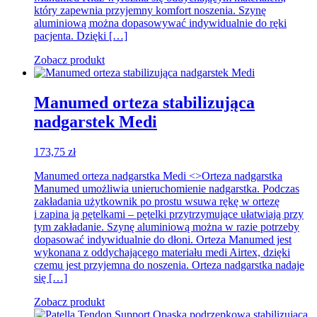
który zapewnia przyjemny komfort noszenia. Szynę
aluminiową można dopasowywać indywidualnie do ręki
pacjenta. Dzięki […]
Zobacz produkt
Manumed orteza stabilizująca
nadgarstek Medi
173,75
zł
Manumed orteza nadgarstka Medi <>Orteza nadgarstka
Manumed umożliwia unieruchomienie nadgarstka. Podczas
zakładania użytkownik po prostu wsuwa rękę w ortezę
i zapina ją pętelkami – pętelki przytrzymujące ułatwiają przy
tym zakładanie. Szynę aluminiową można w razie potrzeby
dopasować indywidualnie do dłoni. Orteza Manumed jest
wykonana z oddychającego materiału medi Airtex, dzięki
czemu jest przyjemna do noszenia. Orteza nadgarstka nadaje
się […]
Zobacz produkt