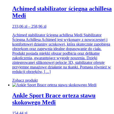
Achimed stabilizator ścięgna achillesa
Medi
Zakres
233,06
zł
–
258,96
zł
cen:
Achimed stabilizator ścięgna achillesa Medi Stabilizator
od
Ścięgna Achillesa Achimed jest wykonany z nowoczesnej i
233,06 zł
komfortowej dzianiny uciskowej, która skutecznie zapobiega
do
obrzękom oraz zapewnia idealne dopasowanie do ciała.
258,96 zł
Produkt posiada miękki obszar podbicia oraz delikatne
zakończenia, gwarantujące wygodę noszenia. Dzięki
zintegrowanej silikonowej pelocie 3D, stabilizator oferuje
przyjemne masażowe działanie na tkanki. Pomaga również w
redukcji obrzęków, […]
Zobacz produkt
Ankle Sport Brace orteza stawu
skokowego Medi
154,44
zł