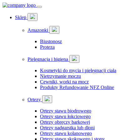
Sklep
Amazonki
Biustonosz
Proteza
Pielęgnacja i higiena
Kosmetyki do mycia i pielęgnacji ciała
Nietrzymanie moczu
Cewniki, worki na mocz
Produkty Refundowanie NFZ Online
Ortezy
Ortezy stawu biodrowego
Ortezy stawu łokciowego
Ortezy obręczy barkowej
Ortezy nadgarstka lub dłoni
Ortezy stawu kolanowego
Ortezy stawu skokowego i stopy