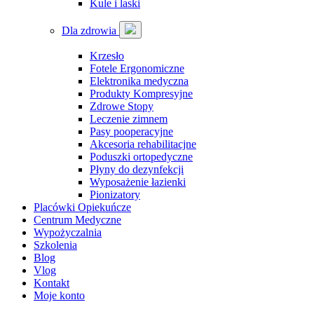
Kule i laski
Dla zdrowia
Krzesło
Fotele Ergonomiczne
Elektronika medyczna
Produkty Kompresyjne
Zdrowe Stopy
Leczenie zimnem
Pasy pooperacyjne
Akcesoria rehabilitacjne
Poduszki ortopedyczne
Płyny do dezynfekcji
Wyposażenie łazienki
Pionizatory
Placówki Opiekuńcze
Centrum Medyczne
Wypożyczalnia
Szkolenia
Blog
Vlog
Kontakt
Moje konto