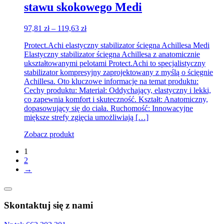
stawu skokowego Medi
Zakres
97,81
zł
–
119,63
zł
cen:
Protect.Achi elastyczny stabilizator ścięgna Achillesa Medi
od
Elastyczny stabilizator ścięgna Achillesa z anatomicznie
97,81 zł
ukształtowanymi pelotami Protect.Achi to specjalistyczny
do
stabilizator kompresyjny zaprojektowany z myślą o ścięgnie
119,63 zł
Achillesa. Oto kluczowe informacje na temat produktu:
Cechy produktu: Materiał: Oddychający, elastyczny i lekki,
co zapewnia komfort i skuteczność. Kształt: Anatomiczny,
dopasowujący się do ciała. Ruchomość: Innowacyjne
miększe strefy zgięcia umożliwiają […]
Zobacz produkt
1
2
→
Skontaktuj się z nami