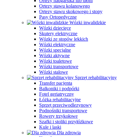
Ortezy nadgarstka lub dłoni
Ortezy stawu kolanowego
Ortezy stawu skokowego i stopy
Pasy Ortopedyczne
Wózki inwalidzkie
Wózki dziecięce
Skutery elektryczne
Wózki ze stopów lekkich
Wózki elektryczne
Wózki specjalne
Wózki aktywne
Wózki toaletowe
Wózki transportowe
Wózki stalowe
Sprzęt rehabilitacyjny
Transfer pacjenta
Balkoniki i podpórki
Fotel geriatryczny
Łóżka rehabilitacyjne
Sprzęt przeciwodlezynowy
Podnośniki transportowe
Rowery trzykołowe
Szafki i stoliki przyłóżkowe
Kule i laski
Dla zdrowia