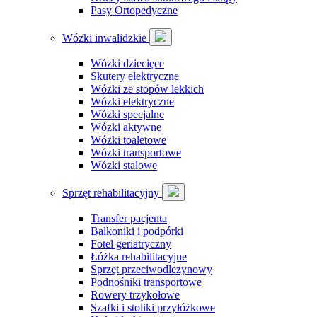
Pasy Ortopedyczne
Wózki inwalidzkie
Wózki dziecięce
Skutery elektryczne
Wózki ze stopów lekkich
Wózki elektryczne
Wózki specjalne
Wózki aktywne
Wózki toaletowe
Wózki transportowe
Wózki stalowe
Sprzęt rehabilitacyjny
Transfer pacjenta
Balkoniki i podpórki
Fotel geriatryczny
Łóżka rehabilitacyjne
Sprzęt przeciwodlezynowy
Podnośniki transportowe
Rowery trzykołowe
Szafki i stoliki przyłóżkowe