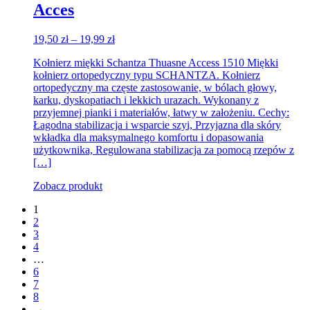
Acces
Zakres
19,50
zł
–
19,99
zł
cen:
Kołnierz miękki Schantza Thuasne Access 1510 Miękki
od
kołnierz ortopedyczny typu SCHANTZA. Kołnierz
19,50 zł
ortopedyczny ma częste zastosowanie, w bólach głowy,
do
karku, dyskopatiach i lekkich urazach. Wykonany z
19,99 zł
przyjemnej pianki i materiałów, łatwy w założeniu. Cechy:
Łagodna stabilizacja i wsparcie szyi, Przyjazna dla skóry
wkładka dla maksymalnego komfortu i dopasowania
użytkownika, Regulowana stabilizacja za pomocą rzepów z
[…]
Zobacz produkt
1
2
3
4
…
6
7
8
→