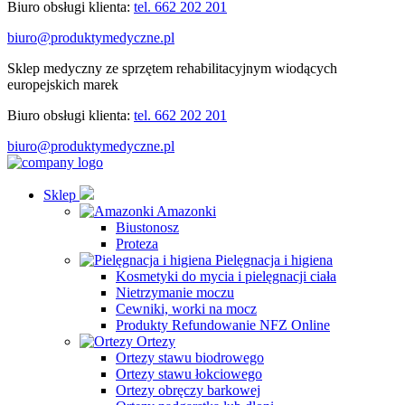
Biuro obsługi klienta:
tel. 662 202 201
biuro@produktymedyczne.pl
Sklep medyczny ze sprzętem rehabilitacyjnym wiodących
europejskich marek
Biuro obsługi klienta:
tel. 662 202 201
biuro@produktymedyczne.pl
Sklep
Amazonki
Biustonosz
Proteza
Pielęgnacja i higiena
Kosmetyki do mycia i pielęgnacji ciała
Nietrzymanie moczu
Cewniki, worki na mocz
Produkty Refundowanie NFZ Online
Ortezy
Ortezy stawu biodrowego
Ortezy stawu łokciowego
Ortezy obręczy barkowej