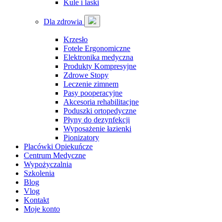
Kule i laski
Dla zdrowia
Krzesło
Fotele Ergonomiczne
Elektronika medyczna
Produkty Kompresyjne
Zdrowe Stopy
Leczenie zimnem
Pasy pooperacyjne
Akcesoria rehabilitacjne
Poduszki ortopedyczne
Płyny do dezynfekcji
Wyposażenie łazienki
Pionizatory
Placówki Opiekuńcze
Centrum Medyczne
Wypożyczalnia
Szkolenia
Blog
Vlog
Kontakt
Moje konto