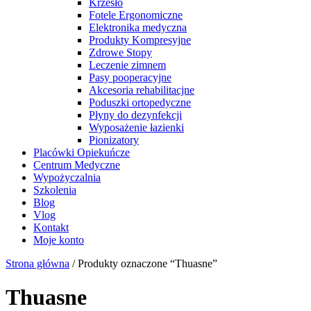
Krzesło
Fotele Ergonomiczne
Elektronika medyczna
Produkty Kompresyjne
Zdrowe Stopy
Leczenie zimnem
Pasy pooperacyjne
Akcesoria rehabilitacjne
Poduszki ortopedyczne
Płyny do dezynfekcji
Wyposażenie łazienki
Pionizatory
Placówki Opiekuńcze
Centrum Medyczne
Wypożyczalnia
Szkolenia
Blog
Vlog
Kontakt
Moje konto
Strona główna
/ Produkty oznaczone “Thuasne”
Thuasne