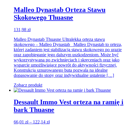
Malleo Dynastab Orteza Stawu
Skokowego Thuasne
131,98
zł
Malleo Dynastab Thuasne Ultralekka orteza stawu
skokowego – Malleo Dynastab Malleo Dynastab to orteza,
której zadaniem jest stabilizacja stawu skokowego po urazie
oraz zapobieganie jego dalszym uszkodzeniom. Może być
wykorzystywana po zwichnięciach i skręceniach oraz jako
wsparcie umożliwiające powrót do aktywności fizycznej.
Konstrukcja sznurowanego buta pozwala na idealne
dopasowanie do stopy oraz indywidualne ustalenie […]
Zobacz produkt
Dessault Immo Vest orteza na ramię i
bark Thuasne
Zakres
66,01
zł
–
122,14
zł
cen: