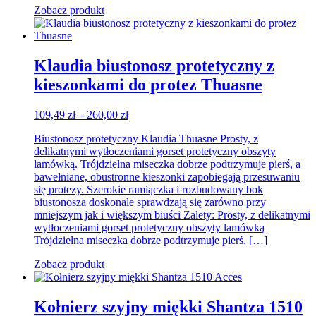
Zobacz produkt
Klaudia biustonosz protetyczny z
kieszonkami do protez Thuasne
Zakres
109,49
zł
–
260,00
zł
cen:
Biustonosz protetyczny Klaudia Thuasne Prosty, z
od
delikatnymi wytłoczeniami gorset protetyczny obszyty
109,49 zł
lamówką. Trójdzielna miseczka dobrze podtrzymuje pierś, a
do
bawełniane, obustronne kieszonki zapobiegają przesuwaniu
260,00 zł
się protezy. Szerokie ramiączka i rozbudowany bok
biustonosza doskonale sprawdzają się zarówno przy
mniejszym jak i większym biuści Zalety: Prosty, z delikatnymi
wytłoczeniami gorset protetyczny obszyty lamówką
Trójdzielna miseczka dobrze podtrzymuje pierś, […]
Zobacz produkt
Kołnierz szyjny miękki Shantza 1510