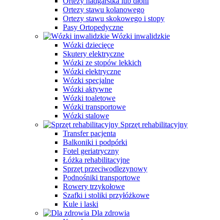
Ortezy nadgarstka lub dłoni
Ortezy stawu kolanowego
Ortezy stawu skokowego i stopy
Pasy Ortopedyczne
Wózki inwalidzkie
Wózki dziecięce
Skutery elektryczne
Wózki ze stopów lekkich
Wózki elektryczne
Wózki specjalne
Wózki aktywne
Wózki toaletowe
Wózki transportowe
Wózki stalowe
Sprzęt rehabilitacyjny
Transfer pacjenta
Balkoniki i podpórki
Fotel geriatryczny
Łóżka rehabilitacyjne
Sprzęt przeciwodlezynowy
Podnośniki transportowe
Rowery trzykołowe
Szafki i stoliki przyłóżkowe
Kule i laski
Dla zdrowia