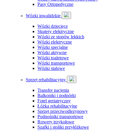
Pasy Ortopedyczne
Wózki inwalidzkie
Wózki dziecięce
Skutery elektryczne
Wózki ze stopów lekkich
Wózki elektryczne
Wózki specjalne
Wózki aktywne
Wózki toaletowe
Wózki transportowe
Wózki stalowe
Sprzęt rehabilitacyjny
Transfer pacjenta
Balkoniki i podpórki
Fotel geriatryczny
Łóżka rehabilitacyjne
Sprzęt przeciwodlezynowy
Podnośniki transportowe
Rowery trzykołowe
Szafki i stoliki przyłóżkowe