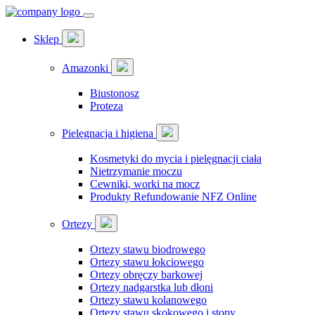
Sklep
Amazonki
Biustonosz
Proteza
Pielęgnacja i higiena
Kosmetyki do mycia i pielęgnacji ciała
Nietrzymanie moczu
Cewniki, worki na mocz
Produkty Refundowanie NFZ Online
Ortezy
Ortezy stawu biodrowego
Ortezy stawu łokciowego
Ortezy obręczy barkowej
Ortezy nadgarstka lub dłoni
Ortezy stawu kolanowego
Ortezy stawu skokowego i stopy