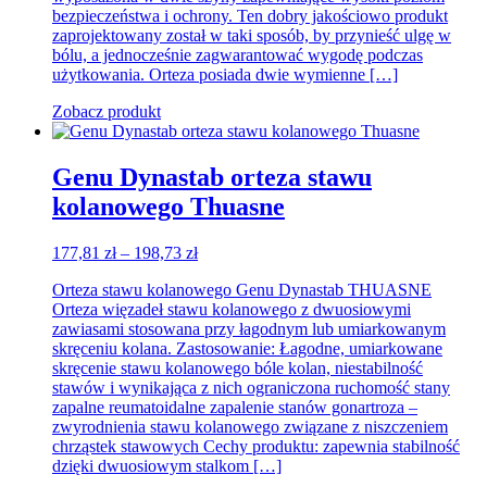
bezpieczeństwa i ochrony. Ten dobry jakościowo produkt
zaprojektowany został w taki sposób, by przynieść ulgę w
bólu, a jednocześnie zagwarantować wygodę podczas
użytkowania. Orteza posiada dwie wymienne […]
Zobacz produkt
Genu Dynastab orteza stawu
kolanowego Thuasne
Zakres
177,81
zł
–
198,73
zł
cen:
Orteza stawu kolanowego Genu Dynastab THUASNE
od
Orteza więzadeł stawu kolanowego z dwuosiowymi
177,81 zł
zawiasami stosowana przy łagodnym lub umiarkowanym
do
skręceniu kolana. Zastosowanie: Łagodne, umiarkowane
198,73 zł
skręcenie stawu kolanowego bóle kolan, niestabilność
stawów i wynikająca z nich ograniczona ruchomość stany
zapalne reumatoidalne zapalenie stanów gonartroza –
zwyrodnienia stawu kolanowego związane z niszczeniem
chrząstek stawowych Cechy produktu: zapewnia stabilność
dzięki dwuosiowym stalkom […]