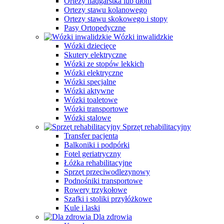
Ortezy nadgarstka lub dłoni
Ortezy stawu kolanowego
Ortezy stawu skokowego i stopy
Pasy Ortopedyczne
Wózki inwalidzkie
Wózki dziecięce
Skutery elektryczne
Wózki ze stopów lekkich
Wózki elektryczne
Wózki specjalne
Wózki aktywne
Wózki toaletowe
Wózki transportowe
Wózki stalowe
Sprzęt rehabilitacyjny
Transfer pacjenta
Balkoniki i podpórki
Fotel geriatryczny
Łóżka rehabilitacyjne
Sprzęt przeciwodlezynowy
Podnośniki transportowe
Rowery trzykołowe
Szafki i stoliki przyłóżkowe
Kule i laski
Dla zdrowia