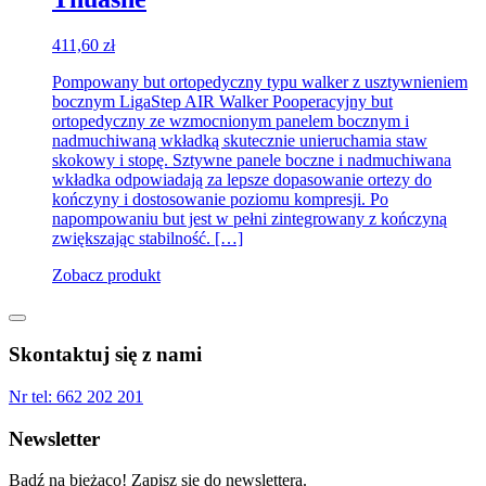
411,60
zł
Pompowany but ortopedyczny typu walker z usztywnieniem
bocznym LigaStep AIR Walker Pooperacyjny but
ortopedyczny ze wzmocnionym panelem bocznym i
nadmuchiwaną wkładką skutecznie unieruchamia staw
skokowy i stopę. Sztywne panele boczne i nadmuchiwana
wkładka odpowiadają za lepsze dopasowanie ortezy do
kończyny i dostosowanie poziomu kompresji. Po
napompowaniu but jest w pełni zintegrowany z kończyną
zwiększając stabilność. […]
Zobacz produkt
Skontaktuj się z nami
Nr tel:
662 202 201
Newsletter
Bądź na bieżąco! Zapisz się do newslettera.