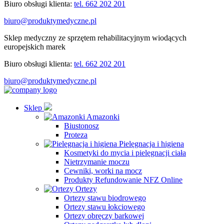
Biuro obsługi klienta:
tel. 662 202 201
biuro@produktymedyczne.pl
Sklep medyczny ze sprzętem rehabilitacyjnym wiodących
europejskich marek
Biuro obsługi klienta:
tel. 662 202 201
biuro@produktymedyczne.pl
Sklep
Amazonki
Biustonosz
Proteza
Pielęgnacja i higiena
Kosmetyki do mycia i pielęgnacji ciała
Nietrzymanie moczu
Cewniki, worki na mocz
Produkty Refundowanie NFZ Online
Ortezy
Ortezy stawu biodrowego
Ortezy stawu łokciowego
Ortezy obręczy barkowej