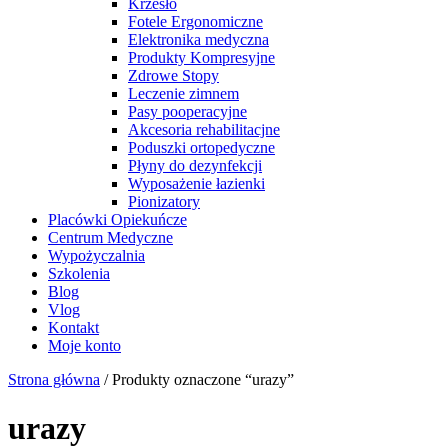
Krzesło
Fotele Ergonomiczne
Elektronika medyczna
Produkty Kompresyjne
Zdrowe Stopy
Leczenie zimnem
Pasy pooperacyjne
Akcesoria rehabilitacjne
Poduszki ortopedyczne
Płyny do dezynfekcji
Wyposażenie łazienki
Pionizatory
Placówki Opiekuńcze
Centrum Medyczne
Wypożyczalnia
Szkolenia
Blog
Vlog
Kontakt
Moje konto
Strona główna
/ Produkty oznaczone “urazy”
urazy