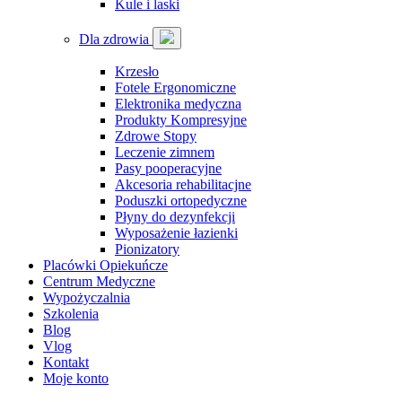
Kule i laski
Dla zdrowia
Krzesło
Fotele Ergonomiczne
Elektronika medyczna
Produkty Kompresyjne
Zdrowe Stopy
Leczenie zimnem
Pasy pooperacyjne
Akcesoria rehabilitacjne
Poduszki ortopedyczne
Płyny do dezynfekcji
Wyposażenie łazienki
Pionizatory
Placówki Opiekuńcze
Centrum Medyczne
Wypożyczalnia
Szkolenia
Blog
Vlog
Kontakt
Moje konto