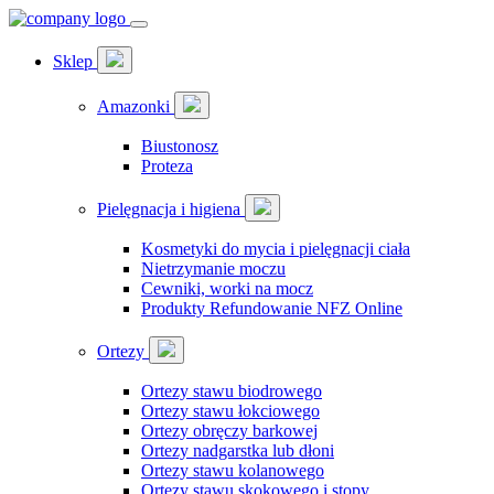
Sklep
Amazonki
Biustonosz
Proteza
Pielęgnacja i higiena
Kosmetyki do mycia i pielęgnacji ciała
Nietrzymanie moczu
Cewniki, worki na mocz
Produkty Refundowanie NFZ Online
Ortezy
Ortezy stawu biodrowego
Ortezy stawu łokciowego
Ortezy obręczy barkowej
Ortezy nadgarstka lub dłoni
Ortezy stawu kolanowego
Ortezy stawu skokowego i stopy