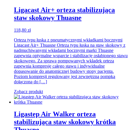
Ligacast Air+ orteza stabilizująca
staw skokowy Thuasne
118,80
zł
Orteza typu łuska z pneumatycznymi wkładkami bocznymi
Ligacast Air+ Thuasne Orteza typu łuska na staw skokowy z
nadmuchiwanymi wkładami bocznymi marki Thuasne
zapewnia optymalne wsparcie i stabilizację osłabionego stawu
skokowego. Za sprawą pompowanych wkładek orteza
zapewnia kompresję całego stawu i indywidualne
dopasowanie do anatomicznej budowy stopy pacjenta.
Poziom kompresji regulowany jest zewnętrzną pompką
dołączoną do […]
Zobacz produkt
Ligastep Air Walker orteza
stabilizująca staw skokowy krótka
Thuasne