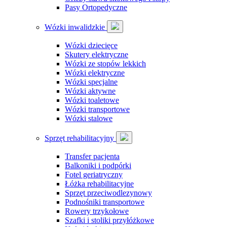
Pasy Ortopedyczne
Wózki inwalidzkie
Wózki dziecięce
Skutery elektryczne
Wózki ze stopów lekkich
Wózki elektryczne
Wózki specjalne
Wózki aktywne
Wózki toaletowe
Wózki transportowe
Wózki stalowe
Sprzęt rehabilitacyjny
Transfer pacjenta
Balkoniki i podpórki
Fotel geriatryczny
Łóżka rehabilitacyjne
Sprzęt przeciwodlezynowy
Podnośniki transportowe
Rowery trzykołowe
Szafki i stoliki przyłóżkowe